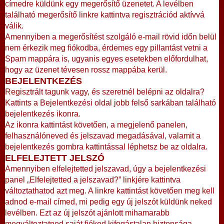
címedre küldünk egy megerősítő üzenetet. A levélben
található megerősítő linkre kattintva regisztrációd aktívvá
válik.
Amennyiben a megerősítést szolgáló e-mail rövid időn belül
nem érkezik meg fiókodba, érdemes egy pillantást vetni a
Spam mappára is, ugyanis egyes esetekben előfordulhat,
hogy az üzenet tévesen rossz mappába kerül.
BEJELENTKEZÉS
Regisztrált tagunk vagy, és szeretnél belépni az oldalra?
Kattints a Bejelentkezési oldal jobb felső sarkában található
bejelentkezés ikonra.
Az ikonra kattintást követően, a megjelenő panelen,
felhasználóneved és jelszavad megadásával, valamit a
bejelentkezés gombra kattintással léphetsz be az oldalra.
ELFELEJTETT JELSZÓ
Amennyiben elfelejtetted jelszavad, úgy a bejelentkezési
panel „Elfelejtetted a jelszavad?” linkjére kattintva
változtathatod azt meg. A linkre kattintást követően meg kell
adnod e-mail címed, mi pedig egy új jelszót küldünk neked
levélben. Ezt az új jelszót ajánlott mihamarabb
megváltoztatnod saját fiókod kifogástalan biztonsága