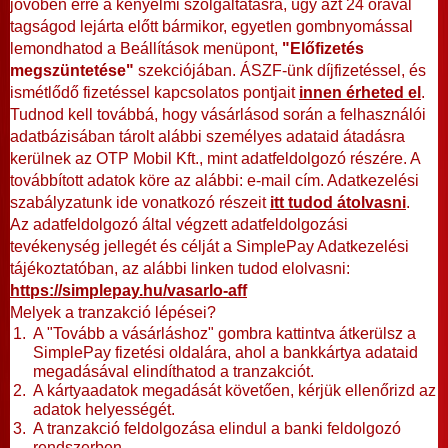
jövőben erre a kényelmi szolgáltatásra, úgy azt 24 órával
tagságod lejárta előtt bármikor, egyetlen gombnyomással
lemondhatod a Beállítások menüpont,
"Előfizetés
megszüntetése"
szekciójában. ÁSZF-ünk díjfizetéssel, és
ismétlődő fizetéssel kapcsolatos pontjait
innen érheted el
.
Tudnod kell továbbá, hogy vásárlásod során a felhasználói
adatbázisában tárolt alábbi személyes adataid átadásra
kerülnek az OTP Mobil Kft., mint adatfeldolgozó részére. A
továbbított adatok köre az alábbi: e-mail cím. Adatkezelési
szabályzatunk ide vonatkozó részeit
itt tudod átolvasni
.
Az adatfeldolgozó által végzett adatfeldolgozási
tevékenység jellegét és célját a SimplePay Adatkezelési
tájékoztatóban, az alábbi linken tudod elolvasni:
https://simplepay.hu/vasarlo-aff
Melyek a tranzakció lépései?
A "Tovább a vásárláshoz" gombra kattintva átkerülsz a
SimplePay fizetési oldalára, ahol a bankkártya adataid
megadásával elindíthatod a tranzakciót.
A kártyaadatok megadását követően, kérjük ellenőrizd az
adatok helyességét.
A tranzakció feldolgozása elindul a banki feldolgozó
rendszerben.