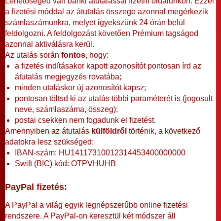
Lehetőséged van banki átutalással fizetni oldalunkon. Ezzel
a fizetési móddal az átutalás összege azonnal megérkezik
számlaszámunkra, melyet igyekszünk 24 órán belül
feldolgozni. A feldolgozást követően Prémium tagságod
azonnal aktiválásra kerül.
Az utalás során
fontos
, hogy:
a fizetés indításakor kapott azonosítót pontosan írd az
átutalás megjegyzés rovatába;
minden utaláskor új azonosítót kapsz;
pontosan töltsd ki az utalás többi paraméterét is (jogosult
neve, számlaszáma, összeg);
postai csekken nem fogadunk el fizetést.
Amennyiben az átutalás
külföldről
történik, a következő
adatokra lesz szükséged:
IBAN-szám: HU14117310012314453400000000
Swift (BIC) kód: OTPVHUHB
PayPal fizetés:
A PayPal a világ egyik legnépszerűbb online fizetési
rendszere. A PayPal-on keresztül két módszer áll