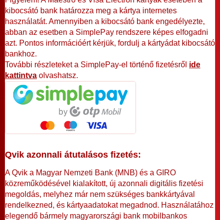
kibocsátó bank határozza meg a kártya internetes
használatát. Amennyiben a kibocsátó bank engedélyezte,
abban az esetben a SimplePay rendszere képes elfogadni
azt. Pontos információért kérjük, fordulj a kártyádat kibocsátó
bankhoz.
További részleteket a SimplePay-el történő fizetésről
ide
kattintva
olvashatsz.
Qvik azonnali átutalásos fizetés:
A Qvik a Magyar Nemzeti Bank (MNB) és a GIRO
közreműködésével kialakított, új azonnali digitális fizetési
megoldás, melyhez már nem szükséges bankkártyával
rendelkezned, és kártyaadatokat megadnod. Használatához
elegendő bármely magyarországi bank mobilbankos