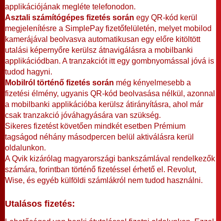
applikációjának megléte telefonodon.
Asztali számítógépes fizetés során
egy QR-kód kerül
megjelenítésre a SimplePay fizetőfelületén, melyet mobilod
kamerájával beolvasva automatikusan egy előre kitöltött
utalási képernyőre kerülsz átnavigálásra a mobilbanki
applikációdban. A tranzakciót itt egy gombnyomással jóvá is
tudod hagyni.
Mobilról történő fizetés során
még kényelmesebb a
fizetési élmény, ugyanis QR-kód beolvasása nélkül, azonnal
a mobilbanki applikációba kerülsz átirányításra, ahol már
csak tranzakció jóváhagyására van szükség.
Sikeres fizetést követően mindkét esetben Prémium
tagságod néhány másodpercen belül aktiválásra kerül
oldalunkon.
A Qvik kizárólag magyarországi bankszámlával rendelkezők
számára, forintban történő fizetéssel érhető el. Revolut,
Wise, és egyéb külföldi számlákról nem tudod használni.
Utalásos fizetés: