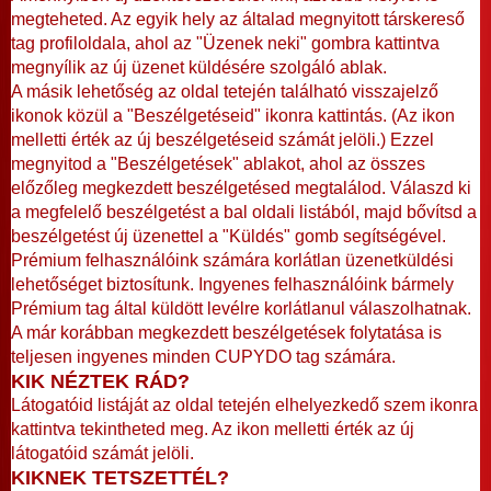
megteheted. Az egyik hely az általad megnyitott társkereső
tag profiloldala, ahol az "Üzenek neki" gombra kattintva
megnyílik az új üzenet küldésére szolgáló ablak.
A másik lehetőség az oldal tetején található visszajelző
ikonok közül a "Beszélgetéseid" ikonra kattintás. (Az ikon
melletti érték az új beszélgetéseid számát jelöli.) Ezzel
megnyitod a "Beszélgetések" ablakot, ahol az összes
előzőleg megkezdett beszélgetésed megtalálod. Válaszd ki
a megfelelő beszélgetést a bal oldali listából, majd bővítsd a
beszélgetést új üzenettel a "Küldés" gomb segítségével.
Prémium felhasználóink számára korlátlan üzenetküldési
lehetőséget biztosítunk. Ingyenes felhasználóink bármely
Prémium tag által küldött levélre korlátlanul válaszolhatnak.
A már korábban megkezdett beszélgetések folytatása is
teljesen ingyenes minden CUPYDO tag számára.
KIK NÉZTEK RÁD?
Látogatóid listáját az oldal tetején elhelyezkedő szem ikonra
kattintva tekintheted meg. Az ikon melletti érték az új
látogatóid számát jelöli.
KIKNEK TETSZETTÉL?