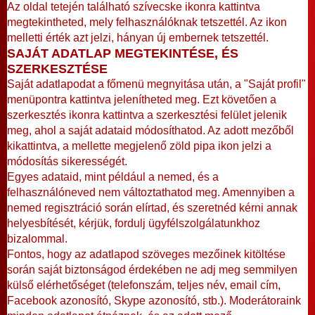
Az oldal tetején található szívecske ikonra kattintva
megtekintheted, mely felhasználóknak tetszettél. Az ikon
melletti érték azt jelzi, hányan új embernek tetszettél.
SAJÁT ADATLAP MEGTEKINTÉSE, ÉS
SZERKESZTÉSE
Saját adatlapodat a főmenü megnyitása után, a "Saját profil"
menüpontra kattintva jelenítheted meg. Ezt követően a
szerkesztés ikonra kattintva a szerkesztési felület jelenik
meg, ahol a saját adataid módosíthatod. Az adott mezőből
kikattintva, a mellette megjelenő zöld pipa ikon jelzi a
módosítás sikerességét.
Egyes adataid, mint például a nemed, és a
felhasználóneved nem változtathatod meg. Amennyiben a
nemed regisztráció során elírtad, és szeretnéd kérni annak
helyesbítését, kérjük, fordulj ügyfélszolgálatunkhoz
bizalommal.
Fontos, hogy az adatlapod szöveges mezőinek kitöltése
során saját biztonságod érdekében ne adj meg semmilyen
külső elérhetőséget (telefonszám, teljes név, email cím,
Facebook azonosító, Skype azonosító, stb.). Moderátoraink