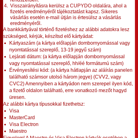
Visszairányításra kerülsz a CUPYDO oldalára, ahol a
fizetés eredményéről tájékoztatást kapsz. Sikeres
vásárlás esetén e-mail útján is értesülsz a vásárlás
eredményéről.
A bankkártyával történő fizetéshez az alábbi adatokra lesz
szükséged, kérjük, készítsd elő kártyádat:
Kártyaszám (a kártya előlapján dombornyomással vagy
nyomtatással szereplő, 13-19 jegyű szám)
Lejárati dátum: (a kártya előlapján dombornyomással
vagy nyomtatással szereplő, hh/éé formátumú szám)
Érvényesítési kód: (a kártya hátlapján az aláírás panelen
található számsor utolsó három jegye) (CVV2, vagy
CVC2) Amennyiben a kártyádon nem szerepel ilyen kód,
a fizető oldalon található, erre vonatkozó mezőt hagyd
üresen.
Az alábbi kártya típusokkal fizethetsz:
Visa
MasterCard
Visa Electron
Maestro
Figyelem! A Maestro és Visa Electron kártyák esetében a