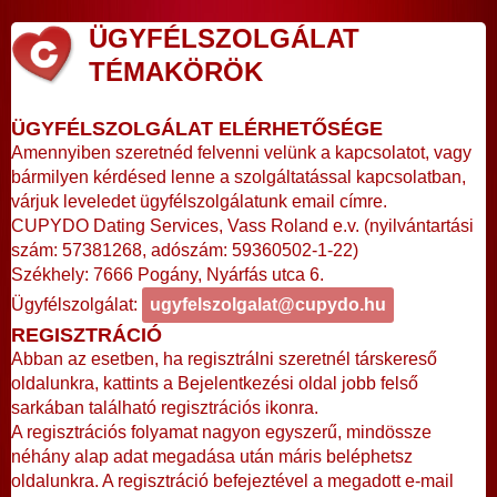
ÜGYFÉLSZOLGÁLAT
TÉMAKÖRÖK
ÜGYFÉLSZOLGÁLAT ELÉRHETŐSÉGE
Amennyiben szeretnéd felvenni velünk a kapcsolatot, vagy
bármilyen kérdésed lenne a szolgáltatással kapcsolatban,
várjuk leveledet ügyfélszolgálatunk email címre.
CUPYDO Dating Services, Vass Roland e.v. (nyilvántartási
szám: 57381268, adószám: 59360502-1-22)
Székhely: 7666 Pogány, Nyárfás utca 6.
Ügyfélszolgálat:
ugyfelszolgalat@cupydo.hu
REGISZTRÁCIÓ
Abban az esetben, ha regisztrálni szeretnél társkereső
oldalunkra, kattints a Bejelentkezési oldal jobb felső
sarkában található regisztrációs ikonra.
A regisztrációs folyamat nagyon egyszerű, mindössze
néhány alap adat megadása után máris beléphetsz
oldalunkra. A regisztráció befejeztével a megadott e-mail