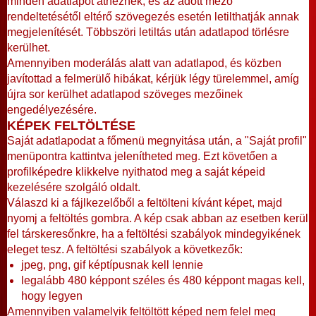
minden adatlapot átnéznek, és az adott mező
rendeltetésétől eltérő szövegezés esetén letilthatják annak
megjelenítését. Többszöri letiltás után adatlapod törlésre
kerülhet.
Amennyiben moderálás alatt van adatlapod, és közben
javítottad a felmerülő hibákat, kérjük légy türelemmel, amíg
újra sor kerülhet adatlapod szöveges mezőinek
engedélyezésére.
KÉPEK FELTÖLTÉSE
Saját adatlapodat a főmenü megnyitása után, a "Saját profil"
menüpontra kattintva jelenítheted meg. Ezt követően a
profilképedre klikkelve nyithatod meg a saját képeid
kezelésére szolgáló oldalt.
Válaszd ki a fájlkezelőből a feltölteni kívánt képet, majd
nyomj a feltöltés gombra. A kép csak abban az esetben kerül
fel társkeresőnkre, ha a feltöltési szabályok mindegyikének
eleget tesz. A feltöltési szabályok a következők:
jpeg, png, gif képtípusnak kell lennie
legalább 480 képpont széles és 480 képpont magas kell,
hogy legyen
Amennyiben valamelyik feltöltött képed nem felel meg