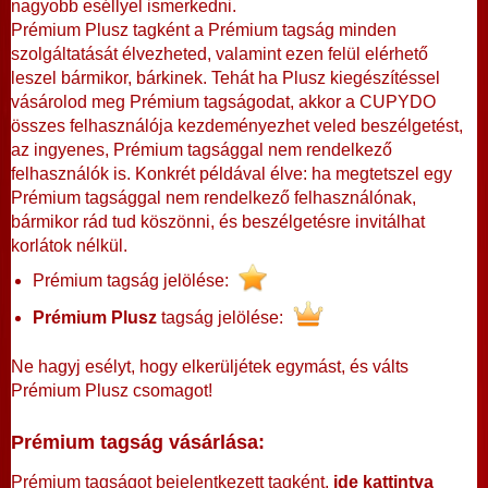
nagyobb eséllyel ismerkedni.
Prémium Plusz tagként a Prémium tagság minden
szolgáltatását élvezheted, valamint ezen felül elérhető
leszel bármikor, bárkinek. Tehát ha Plusz kiegészítéssel
vásárolod meg Prémium tagságodat, akkor a CUPYDO
összes felhasználója kezdeményezhet veled beszélgetést,
az ingyenes, Prémium tagsággal nem rendelkező
felhasználók is. Konkrét példával élve: ha megtetszel egy
Prémium tagsággal nem rendelkező felhasználónak,
bármikor rád tud köszönni, és beszélgetésre invitálhat
korlátok nélkül.
Prémium tagság jelölése:
Prémium Plusz
tagság jelölése:
Ne hagyj esélyt, hogy elkerüljétek egymást, és válts
Prémium Plusz csomagot!
Prémium tagság vásárlása:
Prémium tagságot bejelentkezett tagként,
ide kattintva