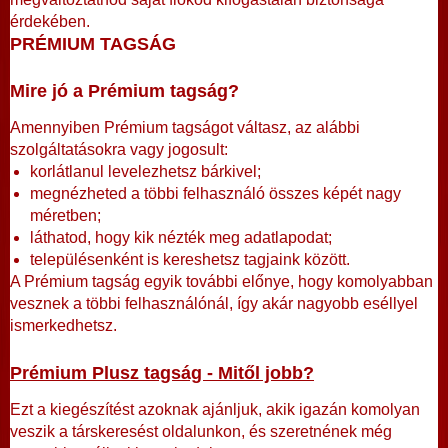
érdekében.
PRÉMIUM TAGSÁG
Mire jó a Prémium tagság?
Amennyiben Prémium tagságot váltasz, az alábbi
szolgáltatásokra vagy jogosult:
korlátlanul levelezhetsz bárkivel;
megnézheted a többi felhasználó összes képét nagy
méretben;
láthatod, hogy kik nézték meg adatlapodat;
településenként is kereshetsz tagjaink között.
A Prémium tagság egyik további előnye, hogy komolyabban
vesznek a többi felhasználónál, így akár nagyobb eséllyel
ismerkedhetsz.
Prémium Plusz tagság - Mitől jobb?
Ezt a kiegészítést azoknak ajánljuk, akik igazán komolyan
veszik a társkeresést oldalunkon, és szeretnének még