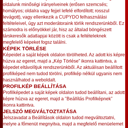
oldalunk minőségi irányelveinek (erősen szemcsés;
homályos; oldalra vagy fejjel lefelé elfordított; rosszul
levágott), vagy ellenkezik a CUPYDO felhasználási
feltételeivel, úgy azt moderátoraink törlik rendszerünkből. Ez
számodra is előnyökkel jár, hisz az általad böngészett
társkeresők adatlapjai között is csak a feltételeknek
megfelelő képeket fogsz találni.
KÉPEK TÖRLÉSE
Képeidet a saját képek oldalon törölheted. Az adott kis képre
húzva az egeret, majd a „Kép Törlése” ikonra kattintva, a
képedet eltávolítjuk rendszerünkből. Az aktuálisan beállított
profilképed nem tudod törölni, profilkép nélkül ugyanis nem
használhatod a weboldalt.
PROFILKÉP BEÁLLÍTÁSA
Profilképedet a saját képek oldalon tudod beállítani, az adott
képre húzva az egeret, majd a "Beállítás Profilképnek"
ikonra kattintva.
JELSZÓ MEGVÁLTOZTATÁSA
Jelszavadat a Beállítások oldalon tudod megváltoztatni,
melyre a főmenüt megnyitva, majd a megfelelő menüelemet