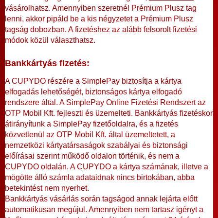
vásárolhatsz. Amennyiben szeretnél Prémium Plusz tag
lenni, akkor pipáld be a kis négyzetet a Prémium Plusz
tagság dobozban. A fizetéshez az alább felsorolt fizetési
módok közül választhatsz.
Bankkártyás fizetés:
A CUPYDO részére a SimplePay biztosítja a kártya
elfogadás lehetőségét, biztonságos kártya elfogadó
rendszere által. A SimplePay Online Fizetési Rendszert az
OTP Mobil Kft. fejleszti és üzemelteti. Bankkártyás fizetéskor
átirányítunk a SimplePay fizetőoldalra, és a fizetés
közvetlenül az OTP Mobil Kft. által üzemeltetett, a
nemzetközi kártyatársaságok szabályai és biztonsági
előírásai szerint működő oldalon történik, és nem a
CUPYDO oldalán. A CUPYDO a kártya számának, illetve a
mögötte álló számla adataidnak nincs birtokában, abba
betekintést nem nyerhet.
Bankkártyás vásárlás során tagságod annak lejárta előtt
automatikusan megújul. Amennyiben nem tartasz igényt a