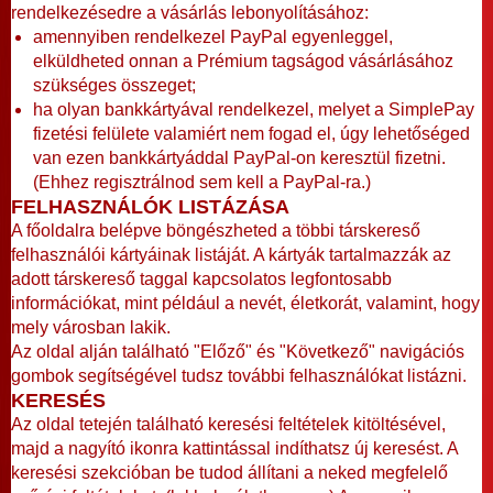
rendelkezésedre a vásárlás lebonyolításához:
amennyiben rendelkezel PayPal egyenleggel,
elküldheted onnan a Prémium tagságod vásárlásához
szükséges összeget;
ha olyan bankkártyával rendelkezel, melyet a SimplePay
fizetési felülete valamiért nem fogad el, úgy lehetőséged
van ezen bankkártyáddal PayPal-on keresztül fizetni.
(Ehhez regisztrálnod sem kell a PayPal-ra.)
FELHASZNÁLÓK LISTÁZÁSA
A főoldalra belépve böngészheted a többi társkereső
felhasználói kártyáinak listáját. A kártyák tartalmazzák az
adott társkereső taggal kapcsolatos legfontosabb
információkat, mint például a nevét, életkorát, valamint, hogy
mely városban lakik.
Az oldal alján található "Előző" és "Következő" navigációs
gombok segítségével tudsz további felhasználókat listázni.
KERESÉS
Az oldal tetején található keresési feltételek kitöltésével,
majd a nagyító ikonra kattintással indíthatsz új keresést. A
keresési szekcióban be tudod állítani a neked megfelelő