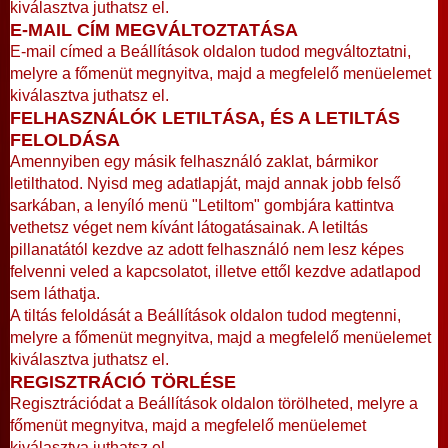
kiválasztva juthatsz el.
E-MAIL CÍM MEGVÁLTOZTATÁSA
E-mail címed a Beállítások oldalon tudod megváltoztatni,
melyre a főmenüt megnyitva, majd a megfelelő menüelemet
kiválasztva juthatsz el.
FELHASZNÁLÓK LETILTÁSA, ÉS A LETILTÁS
FELOLDÁSA
Amennyiben egy másik felhasználó zaklat, bármikor
letilthatod. Nyisd meg adatlapját, majd annak jobb felső
sarkában, a lenyíló menü "Letiltom" gombjára kattintva
vethetsz véget nem kívánt látogatásainak. A letiltás
pillanatától kezdve az adott felhasználó nem lesz képes
felvenni veled a kapcsolatot, illetve ettől kezdve adatlapod
sem láthatja.
A tiltás feloldását a Beállítások oldalon tudod megtenni,
melyre a főmenüt megnyitva, majd a megfelelő menüelemet
kiválasztva juthatsz el.
REGISZTRÁCIÓ TÖRLÉSE
Regisztrációdat a Beállítások oldalon törölheted, melyre a
főmenüt megnyitva, majd a megfelelő menüelemet
kiválasztva juthatsz el.