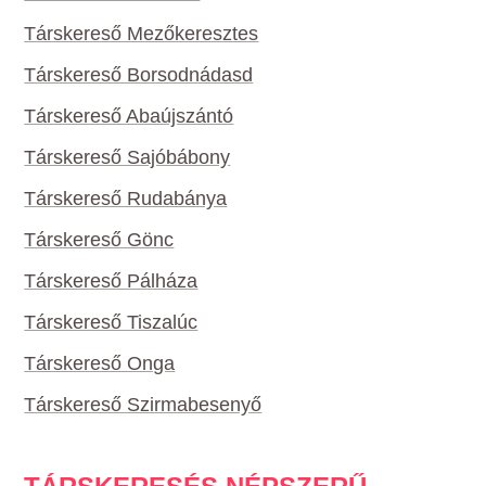
Társkereső Mezőkeresztes
Társkereső Borsodnádasd
Társkereső Abaújszántó
Társkereső Sajóbábony
Társkereső Rudabánya
Társkereső Gönc
Társkereső Pálháza
Társkereső Tiszalúc
Társkereső Onga
Társkereső Szirmabesenyő