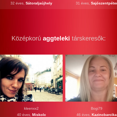
32 éves,
Sátoraljaújhely
31 éves,
Sajószentpéte
Középkorú
aggteleki
társkeresők:
kleenxx2
Bogi79
40 éves,
Miskolc
46 éves,
Kazincbarcika