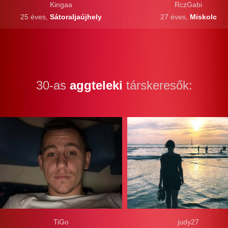
Kingaa
RczGabi
25 éves,
Sátoraljaújhely
27 éves,
Miskolc
30-as
aggteleki
társkeresők:
TiGo
judy27