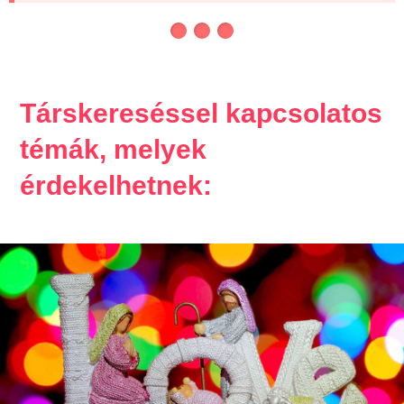
Társkereséssel kapcsolatos
témák, melyek
érdekelhetnek: