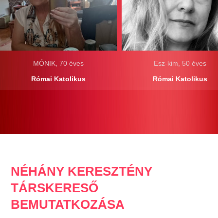
MÓNIK, 70 éves
Esz-kim, 50 éves
Római Katolikus
Római Katolikus
NÉHÁNY KERESZTÉNY
TÁRSKERESŐ
BEMUTATKOZÁSA