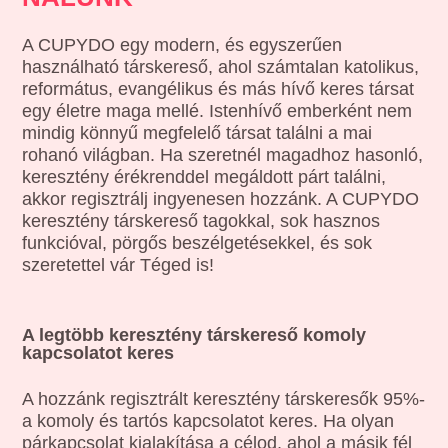
A CUPYDO egy modern, és egyszerűen
használható társkereső, ahol számtalan katolikus,
református, evangélikus és más hívő keres társat
egy életre maga mellé. Istenhívő emberként nem
mindig könnyű megfelelő társat találni a mai
rohanó világban. Ha szeretnél magadhoz hasonló,
keresztény érékrenddel megáldott párt találni,
akkor regisztrálj ingyenesen hozzánk. A CUPYDO
keresztény társkereső tagokkal, sok hasznos
funkcióval, pörgős beszélgetésekkel, és sok
szeretettel vár Téged is!
A legtöbb keresztény társkereső komoly
kapcsolatot keres
A hozzánk regisztrált keresztény társkeresők 95%-
a komoly és tartós kapcsolatot keres. Ha olyan
párkapcsolat kialakítása a célod, ahol a másik fél