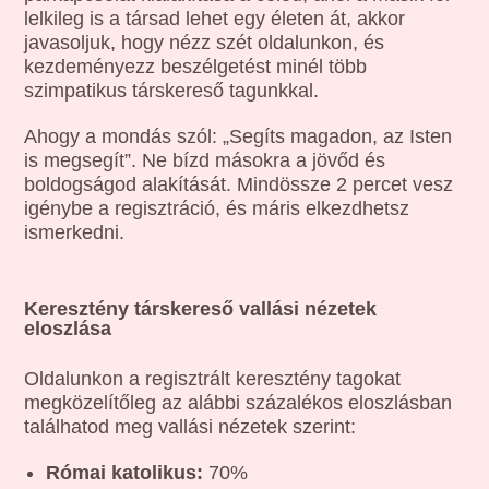
lelkileg is a társad lehet egy életen át, akkor
javasoljuk, hogy nézz szét oldalunkon, és
kezdeményezz beszélgetést minél több
szimpatikus társkereső tagunkkal.
Ahogy a mondás szól: „Segíts magadon, az Isten
is megsegít”. Ne bízd másokra a jövőd és
boldogságod alakítását. Mindössze 2 percet vesz
igénybe a regisztráció, és máris elkezdhetsz
ismerkedni.
Keresztény társkereső vallási nézetek
eloszlása
Oldalunkon a regisztrált keresztény tagokat
megközelítőleg az alábbi százalékos eloszlásban
találhatod meg vallási nézetek szerint:
Római katolikus:
70%