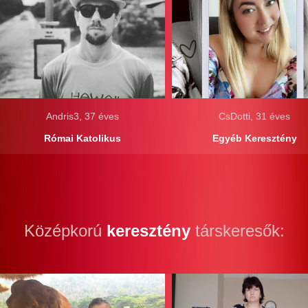
Andris3, 37 éves
CsDotti, 31 éves
Római Katolikus
Egyéb Keresztény
Középkorú
keresztény
társkeresők: