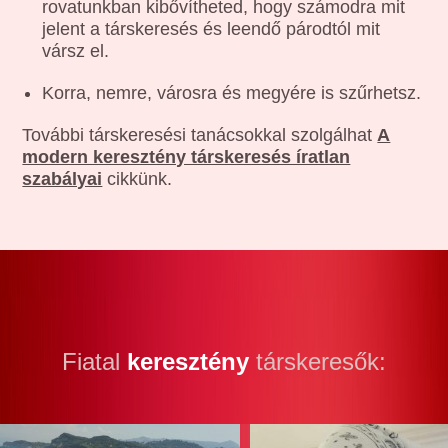
rovatunkban kibővítheted, hogy számodra mit
jelent a társkeresés és leendő párodtól mit
vársz el.
Korra, nemre, városra és megyére is szűrhetsz.
További társkeresési tanácsokkal szolgálhat
A
modern keresztény társkeresés íratlan
szabályai
cikkünk.
Fiatal
keresztény
társkeresők: