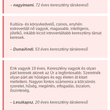
–
nagyimami
, 72 éves keresztény társkereső
Kultúra- és könyvkedvelő, csinos, enyhén
extrovertált nő vagyok, magasabb, intelligens,
jólelkű, inkább kicsit introvertáltabb keresztény társat
keresek.
–
DunaiAndi
, 53 éves keresztény társkereső
Erik vagyok 19 éves. Keresztény vagyok és olyan
párt keresek akinek az Úr a legfontosabb. Szeretnék
olyan párt aki hűséges és egy életen át kitart
mellettem. Nagyon fontos számomra a kölcsönös
szeretet, hűség, megértés, elfogadás, bizalom,
őszinteség.
–
Leszkapsz
, 20 éves keresztény társkereső