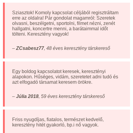
Sziasztok! Komoly kapcsolat céljából regisztráltam
erre az oldalra! Pár gondolat magamról: Szeretek
olvasni, beszélgetni, sportolni, filmet nézni, zenét
hallgatni, koncertre menni, a barátaimmal időt
tölteni. Keresztény vagyok!
–
ZCsabesz77
, 48 éves keresztény társkereső
Egy boldog kapcsolatot keresek, keresztényi
alapokon. Hűséges, vidám, szeretetet adni tudó és
azt elfogadó társamat keresem örökre.
–
Júlia 2018
, 59 éves keresztény társkereső
Friss nyugdíjas, fiatalos, természet kedvelő,
keresztény hitét gyakorló, bp.i nő vagyok.