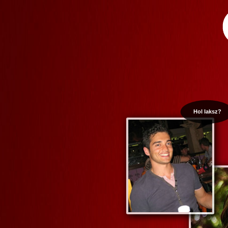
Hol laksz?