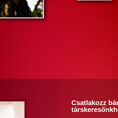
Csatlakozz bá
társkeresőnkh