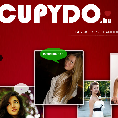
TÁRSKERESŐ BÁNHO
Ismerkedünk?
:)