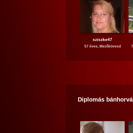
sziszke47
57 éves,
Mezőkövesd
7
Diplomás
bánhorvá