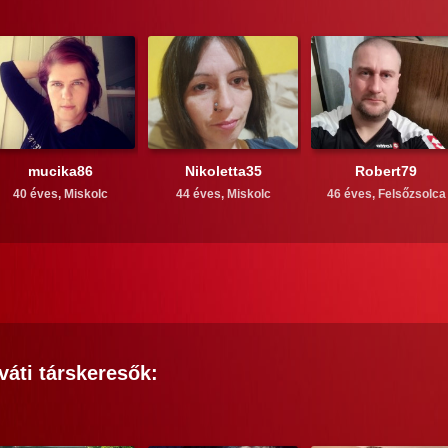
mucika86
Nikoletta35
Robert79
40 éves,
Miskolc
44 éves,
Miskolc
46 éves,
Felsőzsolca
váti
társkeresők: