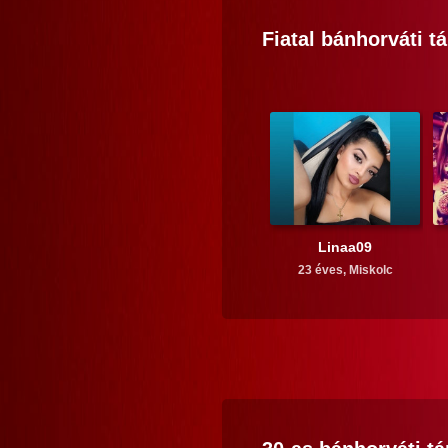
Fiatal
bánhorváti
tá
Linaa09
23 éves,
Miskolc