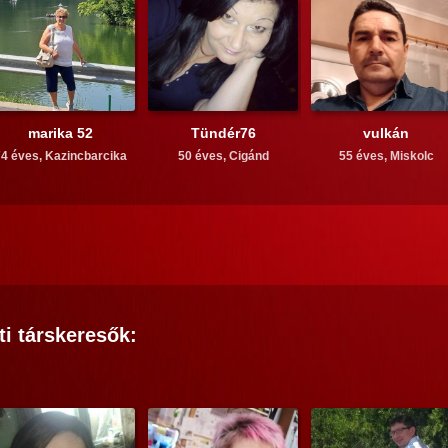
marika 52
Tündér76
vulkán
4 éves,
Kazincbarcika
50 éves,
Cigánd
55 éves,
Miskolc
ti
társkeresők: