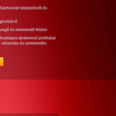
ánhorváti településről és
gisztráció
vegő és ismerkedő felület
ényképes társkereső profilokat
a választás és ismerkedés