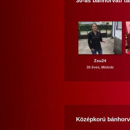
30-as
bánhorváti
tá
Zsu24
30 éves,
Miskolc
Középkorú
bánhorv