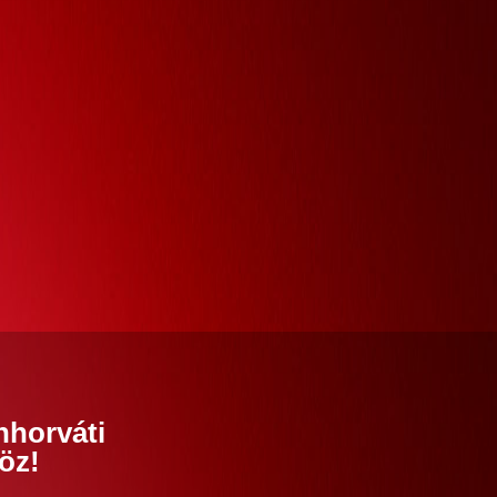
nhorváti
öz!