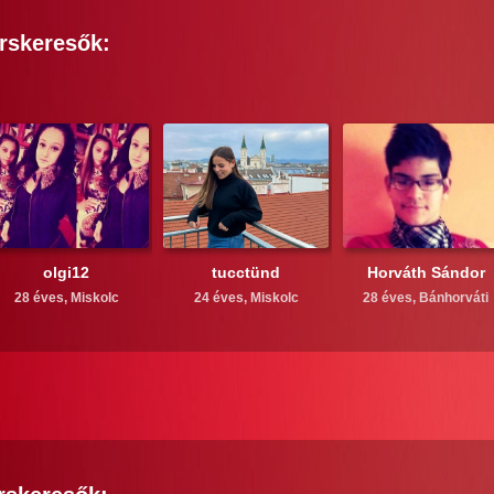
rskeresők:
olgi12
tucctünd
Horváth Sándor
28 éves,
Miskolc
24 éves,
Miskolc
28 éves,
Bánhorváti