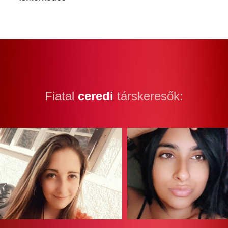
Fiatal
ceredi
társkeresők: