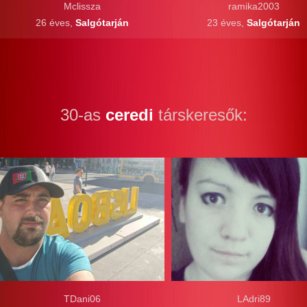
Mclissza
ramika2003
26 éves,
Salgótarján
23 éves,
Salgótarján
30-as
ceredi
társkeresők:
TDani06
LAdri89