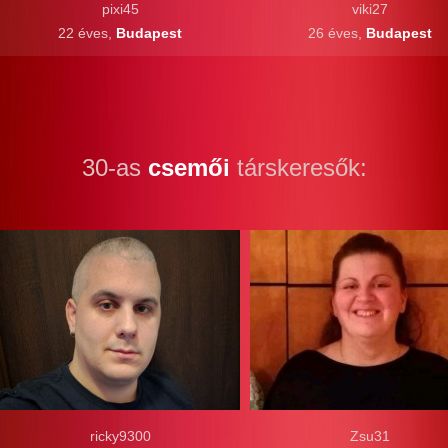
pixi45
viki27
22 éves,
Budapest
26 éves,
Budapest
30-as
csemői
társkeresők:
ricky9300
Zsu31