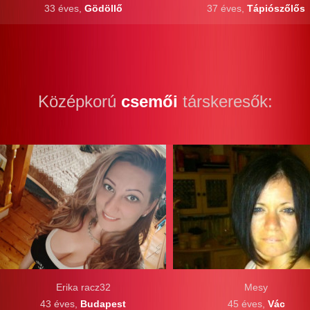
33 éves,
Gödöllő
37 éves,
Tápiószőlős
Középkorú
csemői
társkeresők:
Erika racz32
Mesy
43 éves,
Budapest
45 éves,
Vác