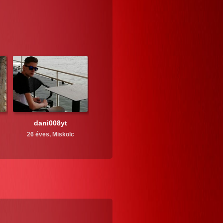
dani008yt
26 éves,
Miskolc