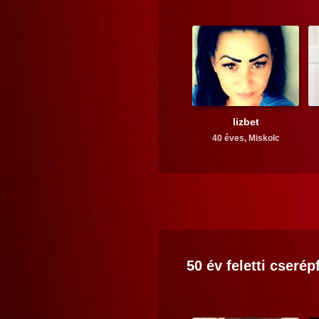
lizbet
40 éves,
Miskolc
50 év feletti
cserépf