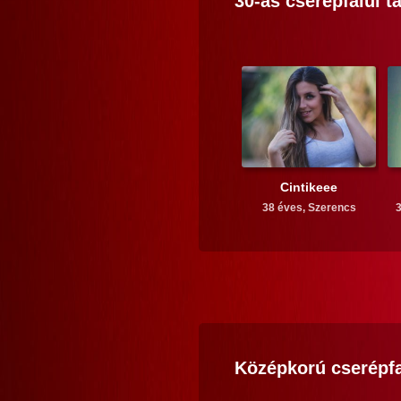
30-as
cserépfalui
tá
Cintikeee
38 éves,
Szerencs
3
Középkorú
cserépfa