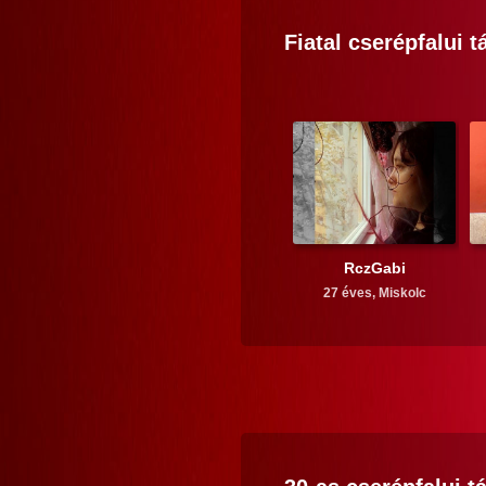
Fiatal
cserépfalui
tá
RczGabi
27 éves,
Miskolc