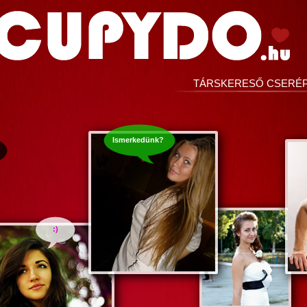
TÁRSKERESŐ CSERÉ
Ismerkedünk?
:)