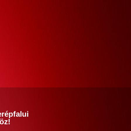
répfalui
öz!