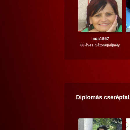
Icus1957
68 éves,
Sátoraljaújhely
Diplomás
cserépfal