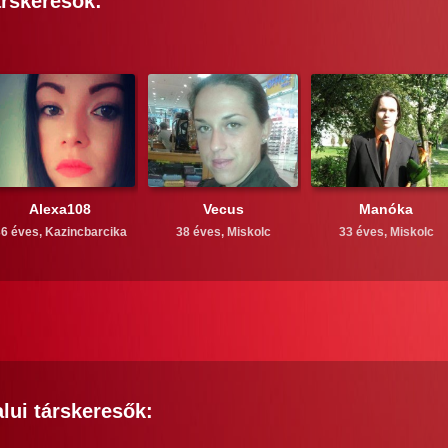
rskeresők:
Alexa108
Vecus
Manóka
6 éves,
Kazincbarcika
38 éves,
Miskolc
33 éves,
Miskolc
lui
társkeresők: