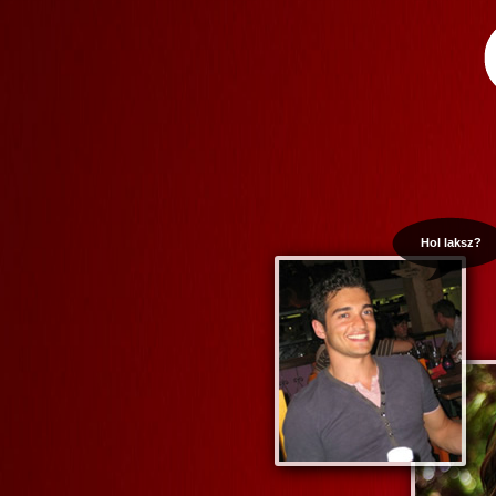
Hol laksz?