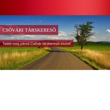
CSŐVÁRI TÁRSKERESŐ
Találd meg párod Csővár társkeresői között!