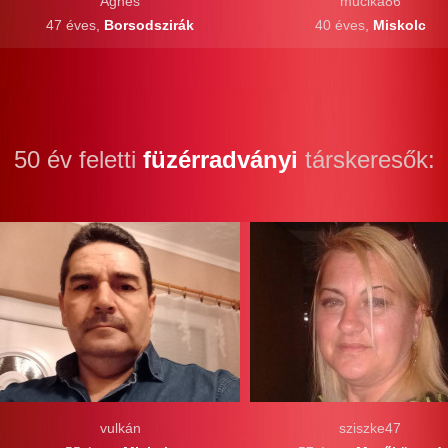
Ágnes
mucika86
47 éves,
Borsodszirák
40 éves,
Miskolc
50 év feletti
füzérradványi
társkeresők:
vulkán
sziszke47