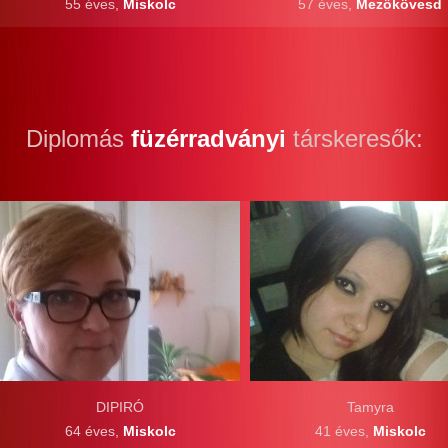
55 éves,
Miskolc
57 éves,
Mezőkövesd
Diplomás
füzérradványi
társkeresők:
DIPIRÓ
Tamyra
64 éves,
Miskolc
41 éves,
Miskolc