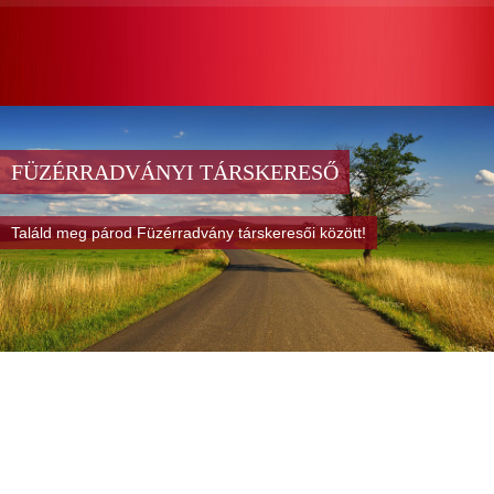
FÜZÉRRADVÁNYI TÁRSKERESŐ
Találd meg párod Füzérradvány társkeresői között!