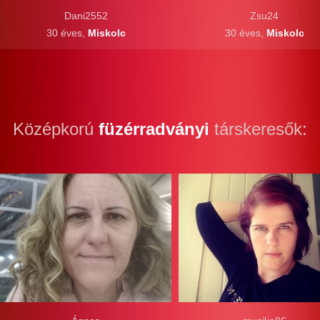
Dani2552
Zsu24
30 éves,
Miskolc
30 éves,
Miskolc
Középkorú
füzérradványi
társkeresők: