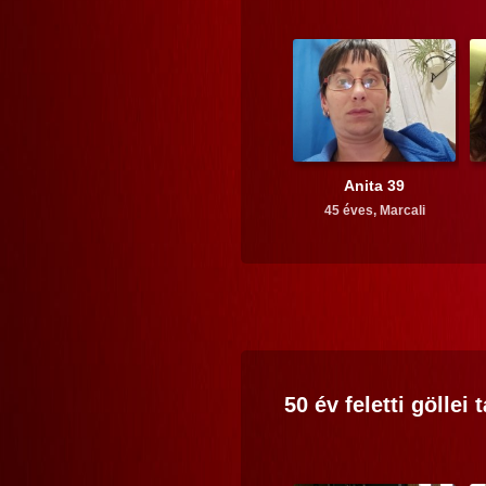
Anita 39
45 éves,
Marcali
50 év feletti
göllei
t