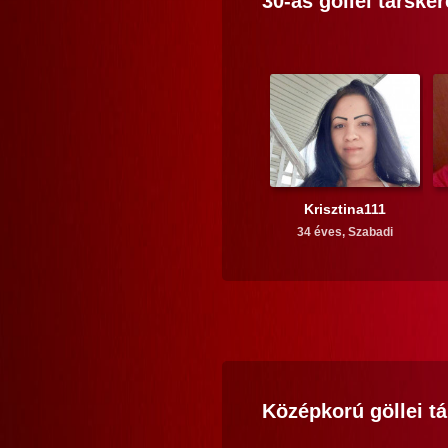
30-as
göllei
társker
Krisztina111
34 éves,
Szabadi
Középkorú
göllei
tá