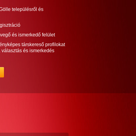
ölle településről és
gisztráció
vegő és ismerkedő felület
ényképes társkereső profilokat
a választás és ismerkedés