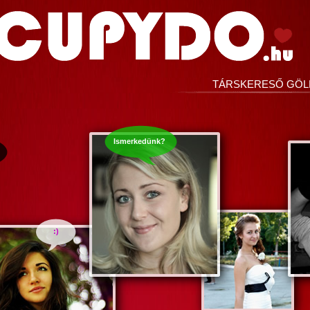
TÁRSKERESŐ GÖL
Ismerkedünk?
:)