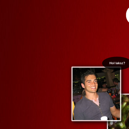
Hol laksz?