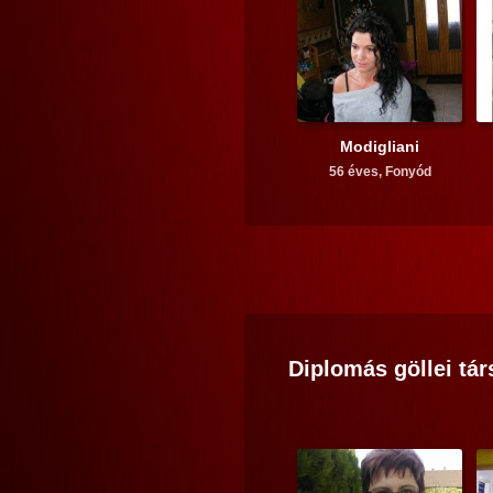
Modigliani
56 éves,
Fonyód
Diplomás
göllei
tár