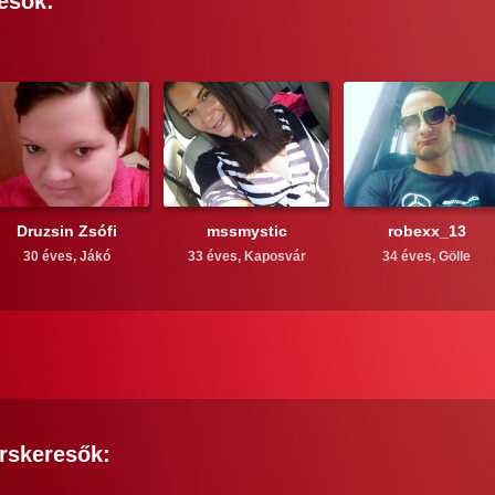
esők:
Druzsin Zsófi
mssmystic
robexx_13
30 éves,
Jákó
33 éves,
Kaposvár
34 éves,
Gölle
rskeresők: