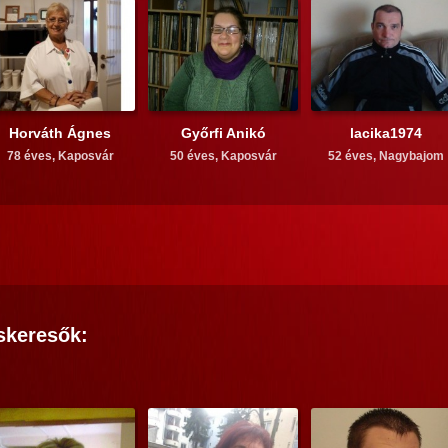
Horváth Ágnes
Győrfi Anikó
lacika1974
78 éves,
Kaposvár
50 éves,
Kaposvár
52 éves,
Nagybajom
skeresők: