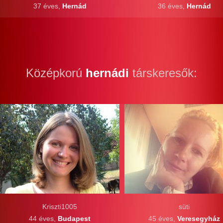
37 éves,
Hernád
36 éves,
Hernád
Középkorú
hernádi
társkeresők:
Kriszti1005
süti
44 éves,
Budapest
45 éves,
Veresegyház