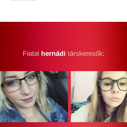
Fiatal
hernádi
társkeresők: