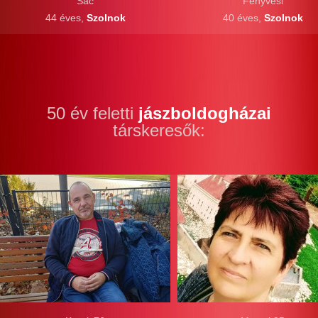
Sac
Fenyvesi
44 éves,
Szolnok
40 éves,
Szolnok
50 év feletti
jászboldogházai
társkeresők: