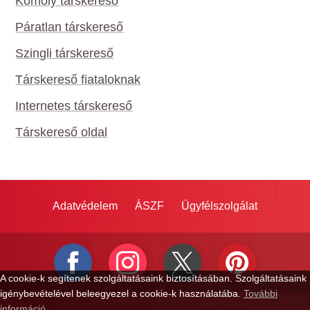
Komoly társkereső
Páratlan társkereső
Szingli társkereső
Társkereső fiataloknak
Internetes társkereső
Társkereső oldal
Adatvédelem
ÁSZF
Ügyfélszolgálat
A cookie-k segítenek szolgáltatásaink biztosításában. Szolgáltatásaink
igénybevételével beleegyezel a cookie-k használatába.
További
információ