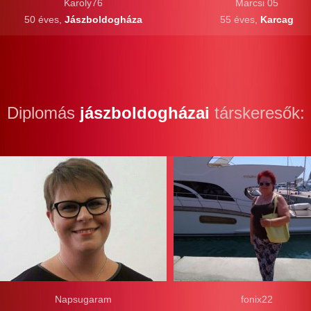
Karoly76
Marcsi 05
50 éves,
Jászboldogháza
55 éves,
Karcag
Diplomás
jászboldogházai
társkeresők:
Napsugaram
fonix22