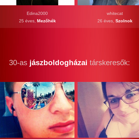
Edina2000
whitecat
25 éves,
Mezőhék
26 éves,
Szolnok
30-as
jászboldogházai
társkeresők: