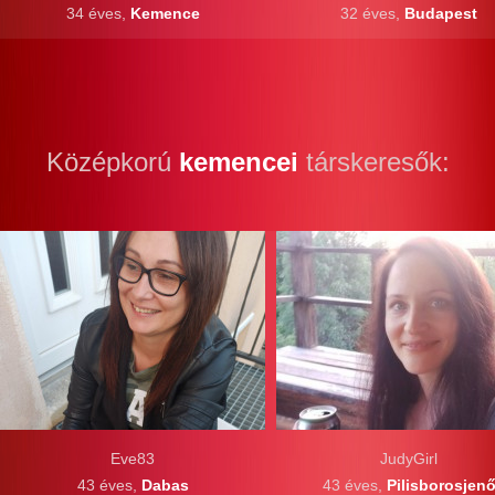
34 éves,
Kemence
32 éves,
Budapest
Középkorú
kemencei
társkeresők:
Eve83
JudyGirl
43 éves,
Dabas
43 éves,
Pilisborosjen