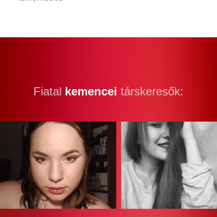
Fiatal
kemencei
társkeresők: