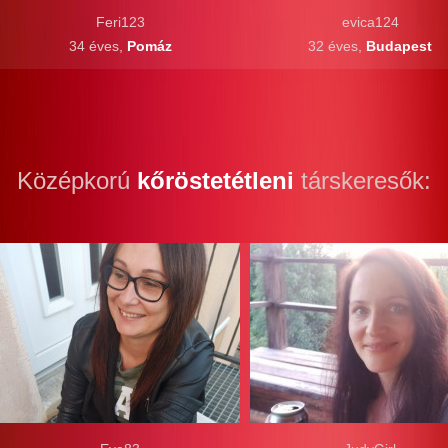
Feri123
evica124
34 éves,
Pomáz
32 éves,
Budapest
Középkorú
kőröstetétleni
társkeresők: