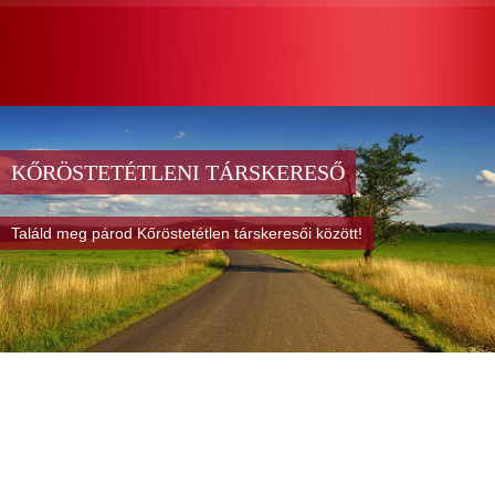
KŐRÖSTETÉTLENI TÁRSKERESŐ
Találd meg párod Kőröstetétlen társkeresői között!