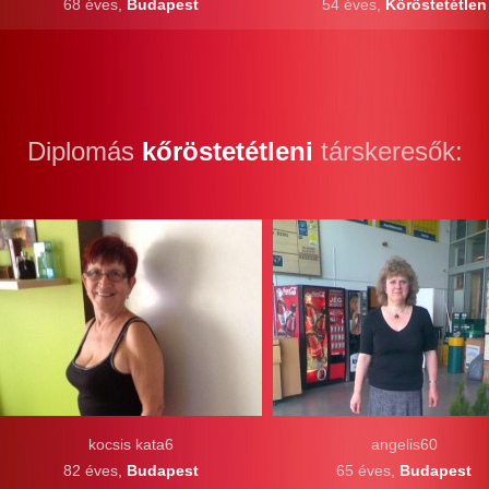
68 éves,
Budapest
54 éves,
Kőröstetétlen
Diplomás
kőröstetétleni
társkeresők:
kocsis kata6
angelis60
82 éves,
Budapest
65 éves,
Budapest