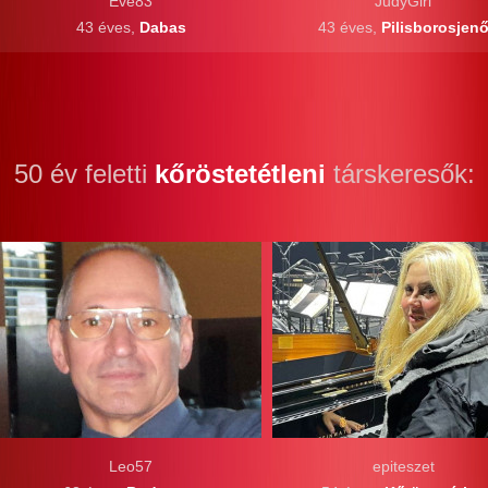
Eve83
JudyGirl
43 éves,
Dabas
43 éves,
Pilisborosjen
50 év feletti
kőröstetétleni
társkeresők:
Leo57
epiteszet