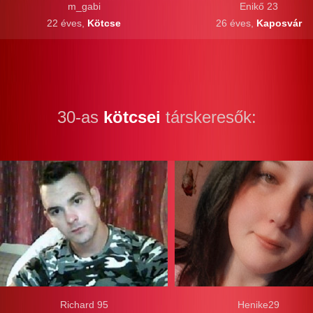
m_gabi
Enikő 23
22 éves,
Kötcse
26 éves,
Kaposvár
30-as
kötcsei
társkeresők:
Richard 95
Henike29