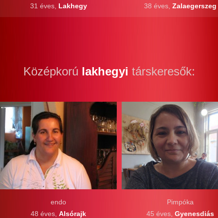
31 éves,
Lakhegy
38 éves,
Zalaegerszeg
Középkorú
lakhegyi
társkeresők:
endo
Pimpóka
48 éves,
Alsórajk
45 éves,
Gyenesdiás