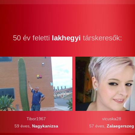
50 év feletti
lakhegyi
társkeresők:
Tibor1967
vicuska28
59 éves,
Nagykanizsa
57 éves,
Zalaegerszeg