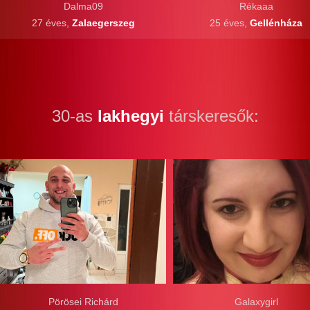
Dalma09
Rékaaa
27 éves,
Zalaegerszeg
25 éves,
Gellénháza
30-as
lakhegyi
társkeresők:
Pörösei Richárd
Galaxygirl