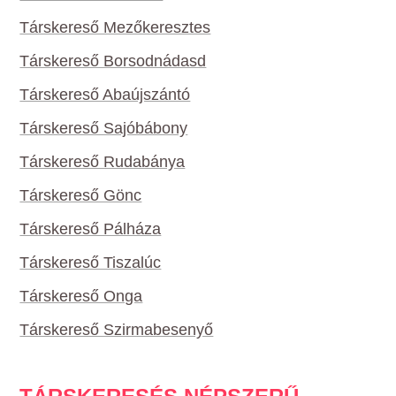
Társkereső Mezőkeresztes
Társkereső Borsodnádasd
Társkereső Abaújszántó
Társkereső Sajóbábony
Társkereső Rudabánya
Társkereső Gönc
Társkereső Pálháza
Társkereső Tiszalúc
Társkereső Onga
Társkereső Szirmabesenyő