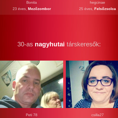
Bonita
hegcinae
23 éves,
Mezőzombor
25 éves,
Felsőzsolca
30-as
nagyhutai
társkeresők:
Peti 78
csilla27