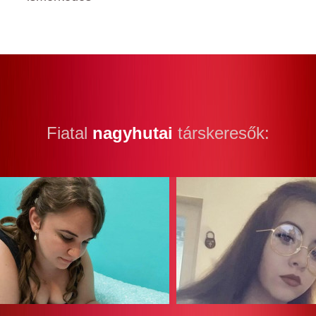
Fiatal
nagyhutai
társkeresők: