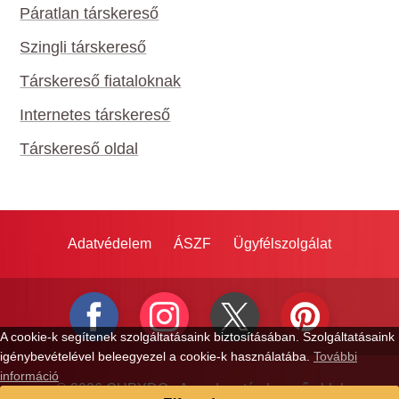
Páratlan társkereső
Szingli társkereső
Társkereső fiataloknak
Internetes társkereső
Társkereső oldal
Adatvédelem
ÁSZF
Ügyfélszolgálat
A cookie-k segítenek szolgáltatásaink biztosításában. Szolgáltatásaink
igénybevételével beleegyezel a cookie-k használatába.
További
információ
© 2026 CUPYDO - A modern társkereső oldal