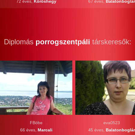
72 éves,
Kőröshegy
67 éves,
Balatonboglár
Diplomás
porrogszentpáli
társkeresők:
FBöbe
eva0523
66 éves,
Marcali
45 éves,
Balatonboglár