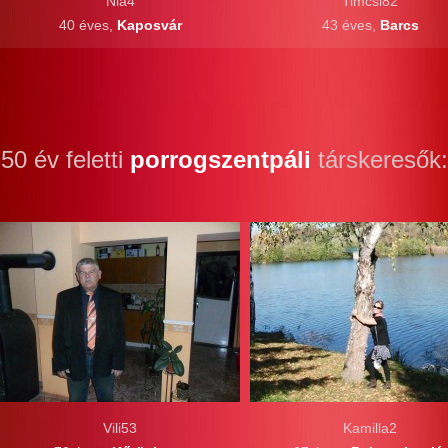
Nia4
Timcsi82
40 éves,
Kaposvár
43 éves,
Barcs
50 év feletti
porrogszentpáli
társkeresők:
Vili53
Kamilla2