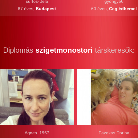
surfos-Béla
gyöngy66
67 éves,
Budapest
60 éves,
Ceglédbercel
Diplomás
szigetmonostori
társkeresők:
Agnes_1967
Fazekas Dorina