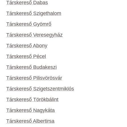
Társkereső Dabas
Társkereső Szigethalom
Társkereső Gyömrő
Társkereső Veresegyház
Társkereső Abony
Társkereső Pécel
Társkereső Budakeszi
Társkereső Pilisvörösvár
Társkereső Szigetszentmiklós
Társkereső Törökbálint
Társkereső Nagykáta
Társkereső Albertirsa