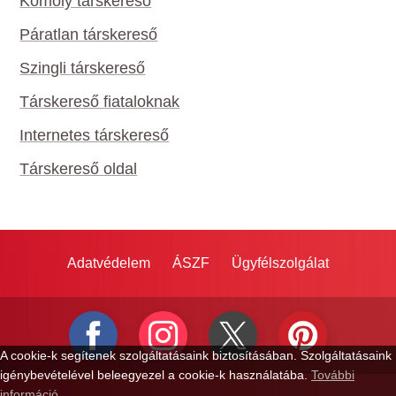
Komoly társkereső
Páratlan társkereső
Szingli társkereső
Társkereső fiataloknak
Internetes társkereső
Társkereső oldal
Adatvédelem
ÁSZF
Ügyfélszolgálat
A cookie-k segítenek szolgáltatásaink biztosításában. Szolgáltatásaink
igénybevételével beleegyezel a cookie-k használatába.
További
információ