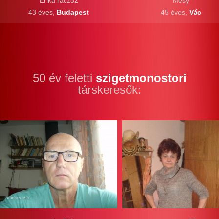
Erika racz32
Mesy
43 éves,
Budapest
45 éves,
Vác
50 év feletti
szigetmonostori
társkeresők: