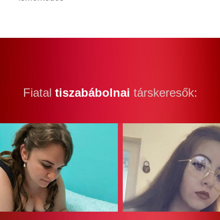
Fiatal
tiszabábolnai
társkeresők: