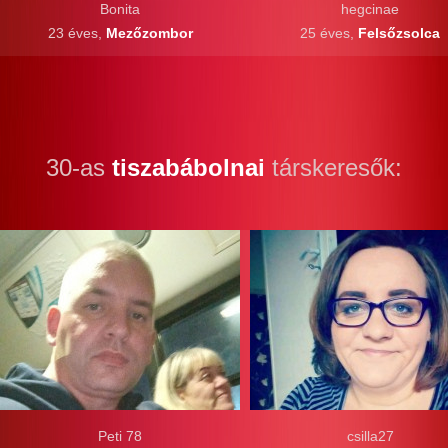
Bonita
hegcinae
23 éves,
Mezőzombor
25 éves,
Felsőzsolca
30-as
tiszabábolnai
társkeresők:
Peti 78
csilla27