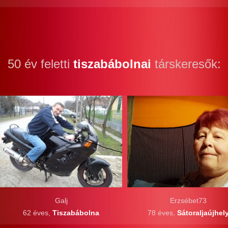
50 év feletti
tiszabábolnai
társkeresők:
Galj
Erzsébet73
62 éves,
Tiszabábolna
78 éves,
Sátoraljaújhel