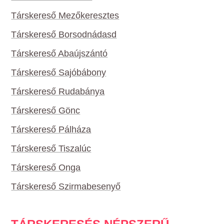
Társkereső Mezőkeresztes
Társkereső Borsodnádasd
Társkereső Abaújszántó
Társkereső Sajóbábony
Társkereső Rudabánya
Társkereső Gönc
Társkereső Pálháza
Társkereső Tiszalúc
Társkereső Onga
Társkereső Szirmabesenyő