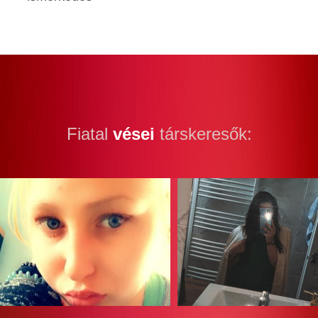
Fiatal
vései
társkeresők: