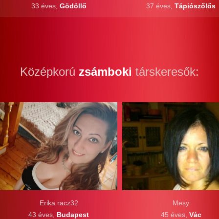
33 éves,
Gödöllő
37 éves,
Tápiószőlős
Középkorú
zsámboki
társkeresők:
Erika racz32
Mesy
43 éves,
Budapest
45 éves,
Vác