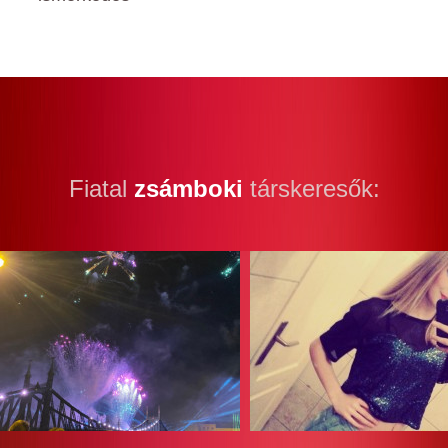
Fiatal
zsámboki
társkeresők: