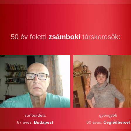
50 év feletti
zsámboki
társkeresők:
surfos-Béla
gyöngy66
67 éves,
Budapest
60 éves,
Ceglédbercel