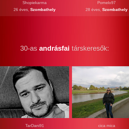
Shopiekarma
Pomelo97
26 éves,
Szombathely
28 éves,
Szombathely
30-as
andrásfai
társkeresők:
TarDani91
cica mica