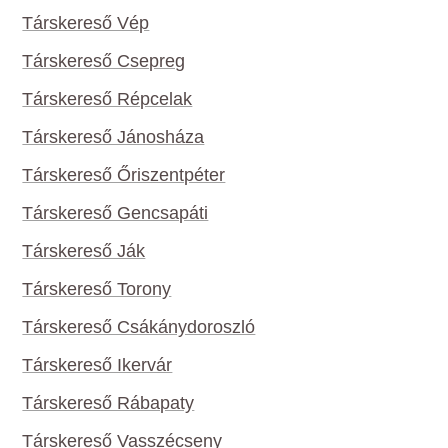
Társkereső Vép
Társkereső Csepreg
Társkereső Répcelak
Társkereső Jánosháza
Társkereső Őriszentpéter
Társkereső Gencsapáti
Társkereső Ják
Társkereső Torony
Társkereső Csákánydoroszló
Társkereső Ikervár
Társkereső Rábapaty
Társkereső Vasszécseny