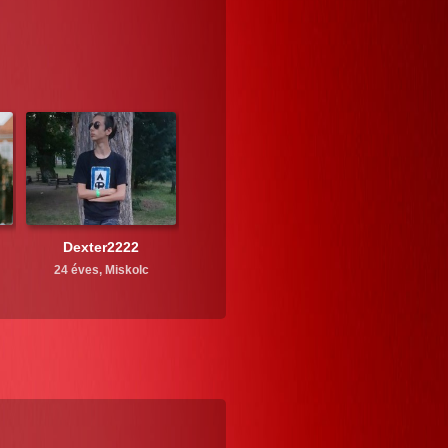
Dexter2222
24 éves,
Miskolc