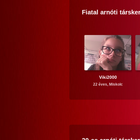
Fiatal
arnóti
társke
Viki2000
22 éves,
Miskolc