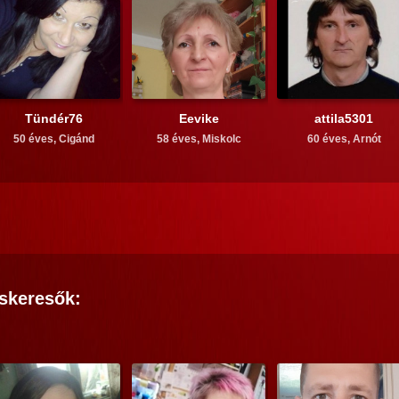
Tündér76
Eevike
attila5301
50 éves,
Cigánd
58 éves,
Miskolc
60 éves,
Arnót
skeresők: