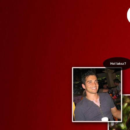
Hol laksz?