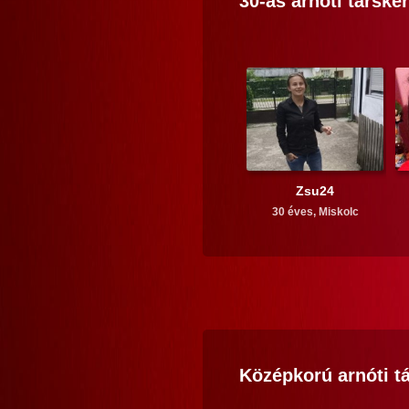
30-as
arnóti
társker
Zsu24
30 éves,
Miskolc
Középkorú
arnóti
tá