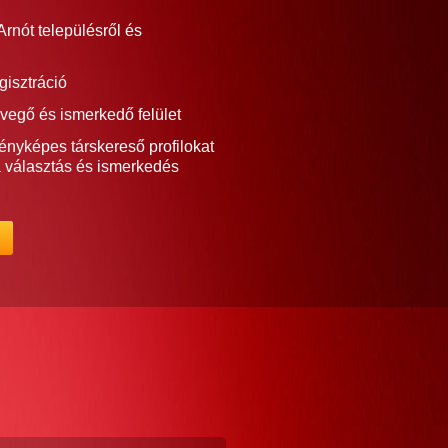
rnót településről és
gisztráció
vegő és ismerkedő felület
ényképes társkereső profilokat
a választás és ismerkedés