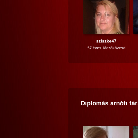
sziszke47
57 éves,
Mezőkövesd
Diplomás
arnóti
tár