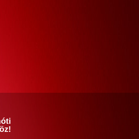
óti
öz!