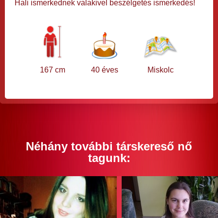
Hali ismerkednek valakivel beszélgetés ismerkedés!
167 cm
40 éves
Miskolc
Néhány további társkereső nő
tagunk: