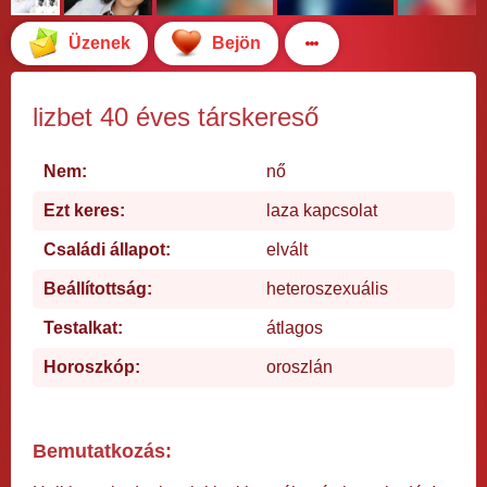
Üzenek
Bejön
lizbet 40 éves társkereső
Nem:
nő
Ezt keres:
laza kapcsolat
Családi állapot:
elvált
Beállítottság:
heteroszexuális
Testalkat:
átlagos
Horoszkóp:
oroszlán
Bemutatkozás: