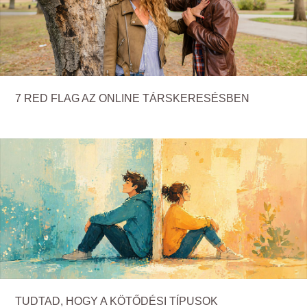
7 RED FLAG AZ ONLINE TÁRSKERESÉSBEN
TUDTAD, HOGY A KÖTŐDÉSI TÍPUSOK