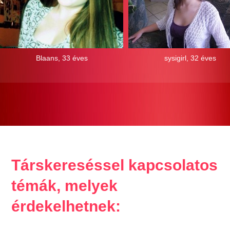
Blaans, 33 éves
sysigirl, 32 éves
Társkereséssel kapcsolatos
témák, melyek
érdekelhetnek: