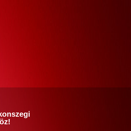
konszegi
öz!