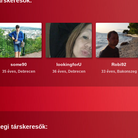
rskeresők:
some90
lookingforU
Robi92
35 éves,
Debrecen
36 éves,
Debrecen
33 éves,
Bakonszeg
egi
társkeresők: