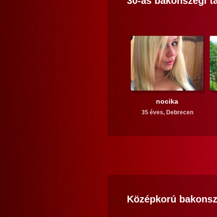
30-as
bakonszegi
tá
nocika
35 éves,
Debrecen
Középkorú
bakonsz