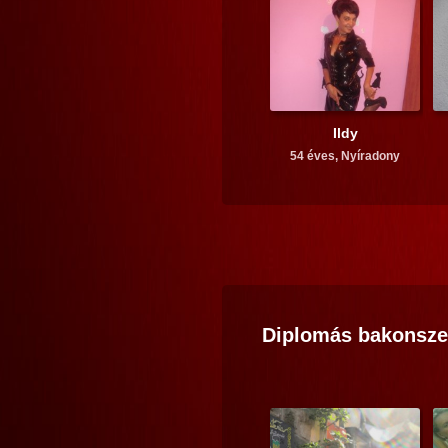
Ildy
54 éves,
Nyíradony
Diplomás
bakonsze