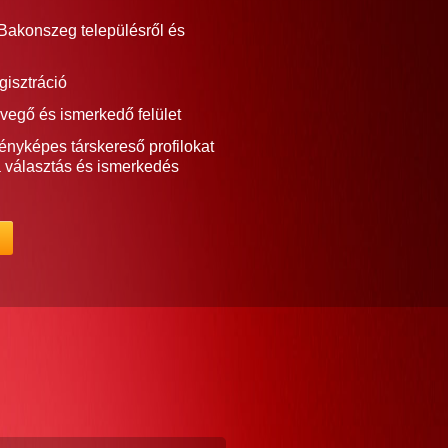
Bakonszeg településről és
gisztráció
vegő és ismerkedő felület
ényképes társkereső profilokat
a választás és ismerkedés