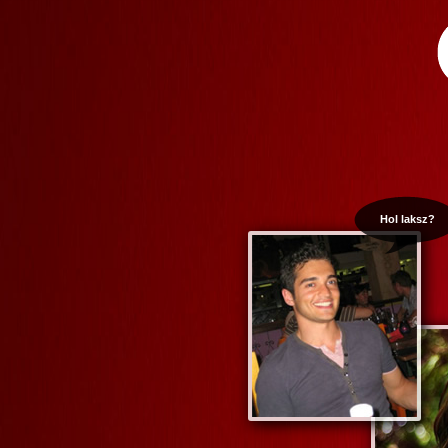
Hol laksz?