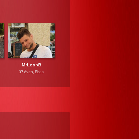
MrLoopB
37 éves,
Ebes