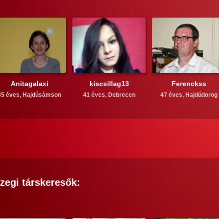
Anitagalaxi
kiscsillag13
Ferenckss
45 éves,
Hajdúsámson
41 éves,
Debrecen
47 éves,
Hajdúdorog
zegi
társkeresők: