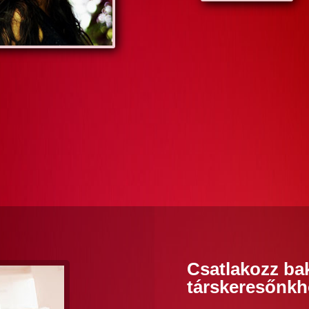
Csatlakozz ba
társkeresőnkh