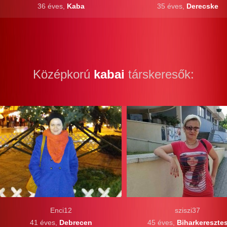
36 éves,
Kaba
35 éves,
Derecske
Középkorú
kabai
társkeresők:
Enci12
sziszi37
41 éves,
Debrecen
45 éves,
Biharkereszte