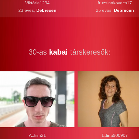
Viktória1234
fruzsinakovacs17
23 éves,
Debrecen
25 éves,
Debrecen
30-as
kabai
társkeresők:
Achim21
Edina900907