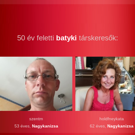
50 év feletti
batyki
társkeresők:
szentm
holdfneykata
53 éves,
Nagykanizsa
62 éves,
Nagykanizsa