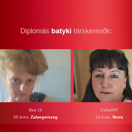
Diplomás
batyki
társkeresők:
Bea 19
Csilla999
55 éves,
Zalaegerszeg
54 éves,
Nova