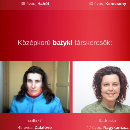
38 éves,
Hahót
30 éves,
Kerecseny
Középkorú
batyki
társkeresők:
csilla77
Badruska
48 éves,
Zalalövő
47 éves,
Nagykanizsa