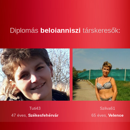
Diplomás
beloianniszi
társkeresők:
Tuti43
Szilva61
47 éves,
Székesfehérvár
65 éves,
Velence