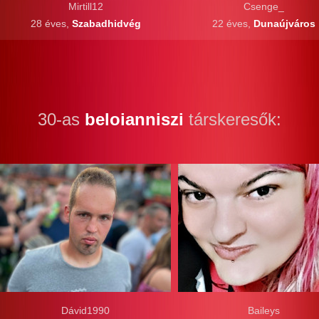
Mirtill12
Csenge_
28 éves,
Szabadhidvég
22 éves,
Dunaújváros
30-as
beloianniszi
társkeresők:
Dávid1990
Baileys