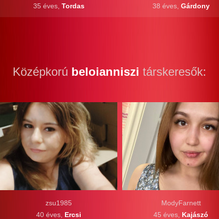
35 éves,
Tordas
38 éves,
Gárdony
Középkorú
beloianniszi
társkeresők:
zsu1985
ModyFarnett
40 éves,
Ercsi
45 éves,
Kajászó