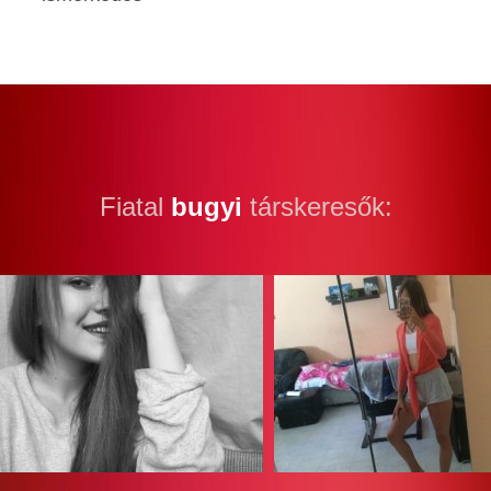
Fiatal
bugyi
társkeresők: