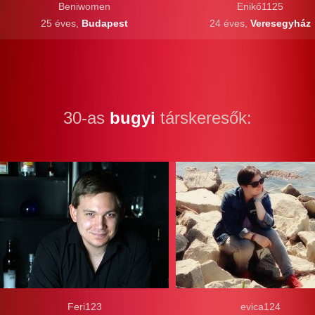
Beniwomen
Enikő1125
25 éves,
Budapest
24 éves,
Veresegyház
30-as
bugyi
társkeresők:
Feri123
evica124