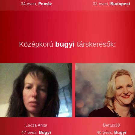
34 éves,
Pomáz
32 éves,
Budapest
Középkorú
bugyi
társkeresők:
Lacza Anita
Bettus39
47 éves,
Bugyi
46 éves,
Bugyi