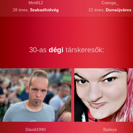
Mirtill12
Csenge_
28 éves,
Szabadhidvég
22 éves,
Dunaújváros
30-as
dégi
társkeresők:
Dávid1990
Baileys