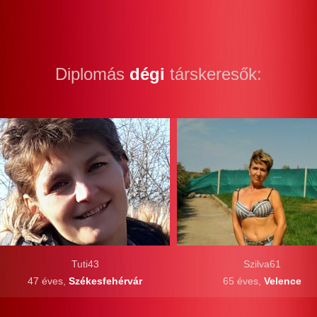
Diplomás
dégi
társkeresők:
Tuti43
Szilva61
47 éves,
Székesfehérvár
65 éves,
Velence