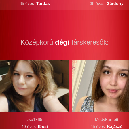
35 éves,
Tordas
38 éves,
Gárdony
Középkorú
dégi
társkeresők:
zsu1985
ModyFarnett
40 éves,
Ercsi
45 éves,
Kajászó