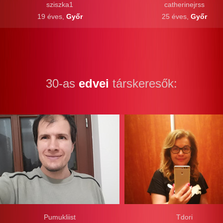
sziszka1
catherinejrss
19 éves,
Győr
25 éves,
Győr
30-as
edvei
társkeresők:
Pumukliist
Tdori