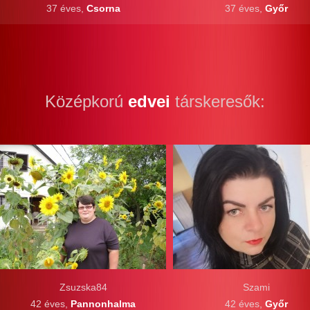
37 éves,
Csorna
37 éves,
Győr
Középkorú
edvei
társkeresők:
Zsuzska84
Szami
42 éves,
Pannonhalma
42 éves,
Győr