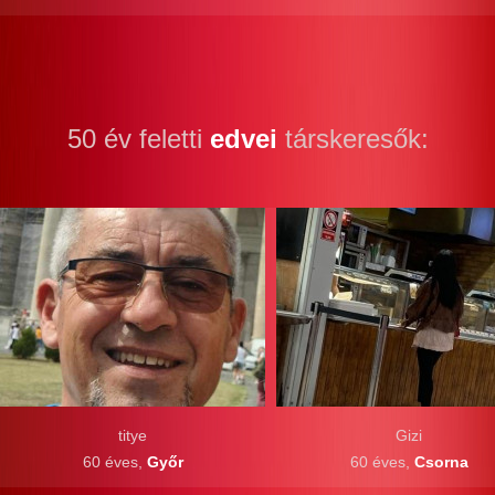
50 év feletti
edvei
társkeresők:
titye
Gizi
60 éves,
Győr
60 éves,
Csorna