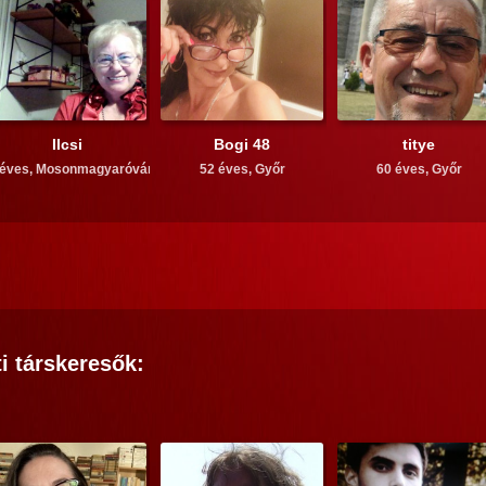
Ilcsi
Bogi 48
titye
 éves,
Mosonmagyaróvár
52 éves,
Győr
60 éves,
Győr
i
társkeresők: