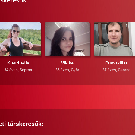
rskeresők:
Klaudiadia
Vikike
Pumukliist
34 éves,
Sopron
36 éves,
Győr
37 éves,
Csorna
eti
társkeresők: