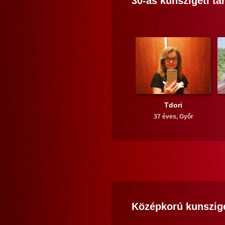
30-as
kunszigeti
tá
Tdori
37 éves,
Győr
Középkorú
kunszig