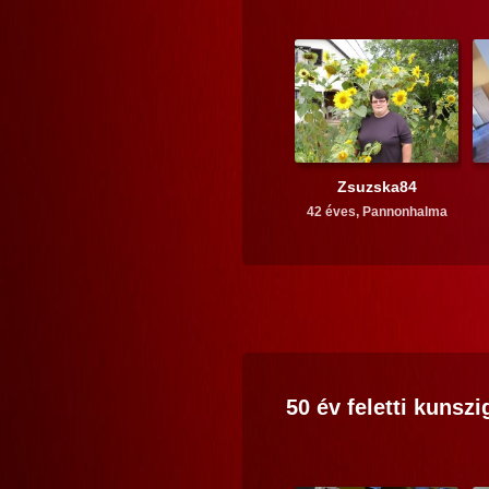
Zsuzska84
42 éves,
Pannonhalma
50 év feletti
kunszig