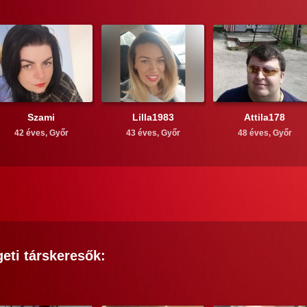
Szami
Lilla1983
Attila178
42 éves,
Győr
43 éves,
Győr
48 éves,
Győr
eti
társkeresők: