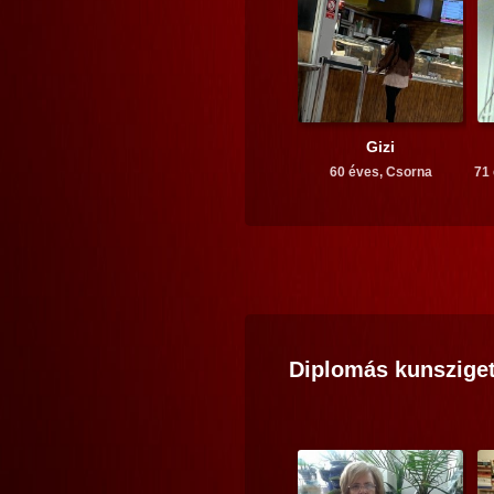
Gizi
60 éves,
Csorna
71
Diplomás
kunsziget