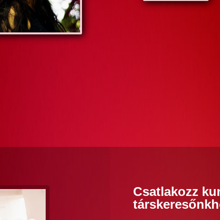
Csatlakozz ku
társkeresőnkh