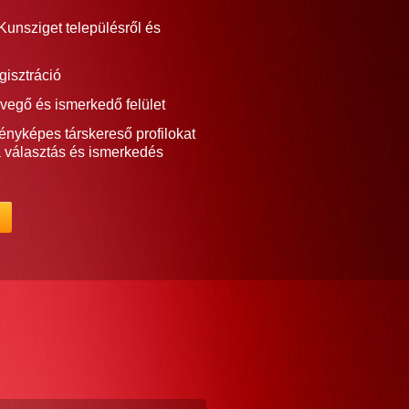
Kunsziget településről és
gisztráció
vegő és ismerkedő felület
ényképes társkereső profilokat
a választás és ismerkedés