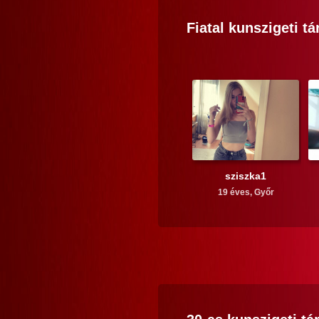
Fiatal
kunszigeti
tá
sziszka1
19 éves,
Győr