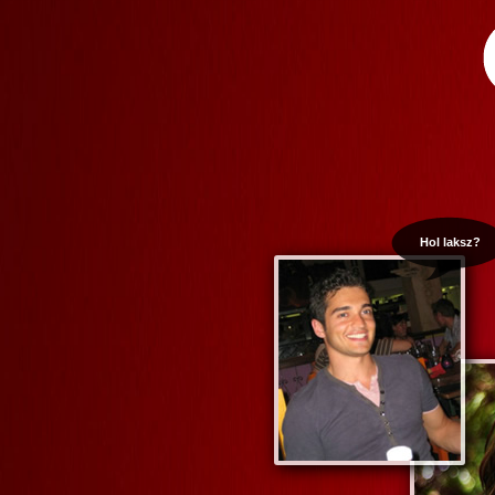
Hol laksz?