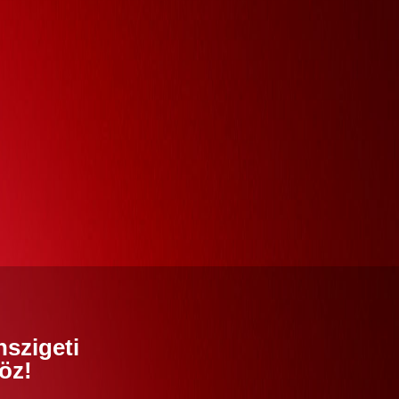
nszigeti
öz!