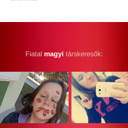
Fiatal
magyi
társkeresők: