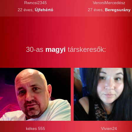
Rwncsi2345
VeroniMercedész
22 éves,
Újfehértó
27 éves,
Beregsurány
30-as
magyi
társkeresők:
kékes 555
Vivien24