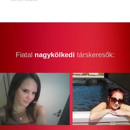
Fiatal
nagykölkedi
társkeresők: