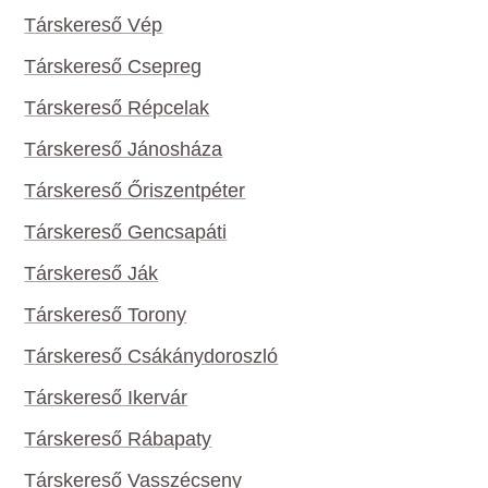
Társkereső Vép
Társkereső Csepreg
Társkereső Répcelak
Társkereső Jánosháza
Társkereső Őriszentpéter
Társkereső Gencsapáti
Társkereső Ják
Társkereső Torony
Társkereső Csákánydoroszló
Társkereső Ikervár
Társkereső Rábapaty
Társkereső Vasszécseny