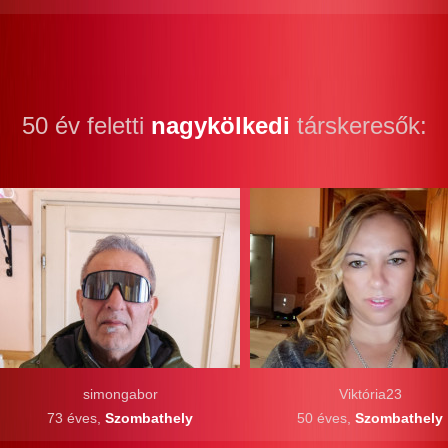
50 év feletti
nagykölkedi
társkeresők:
simongabor
Viktória23
73 éves,
Szombathely
50 éves,
Szombathely