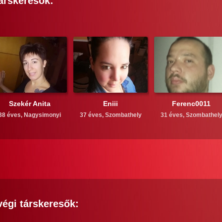
árskeresők:
Szekér Anita
Eniii
Ferenc0011
38 éves,
Nagysimonyi
37 éves,
Szombathely
31 éves,
Szombathel
végi
társkeresők: