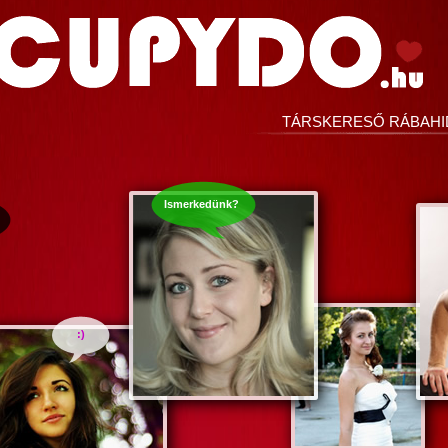
TÁRSKERESŐ RÁBAH
Ismerkedünk?
:)