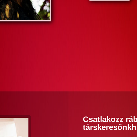
Csatlakozz rá
társkeresőnkh