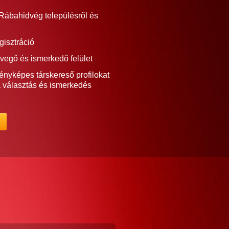
Rábahidvég településről és
gisztráció
vegő és ismerkedő felület
ényképes társkereső profilokat
a választás és ismerkedés