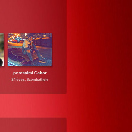
porcsalmi Gabor
24 éves,
Szombathely