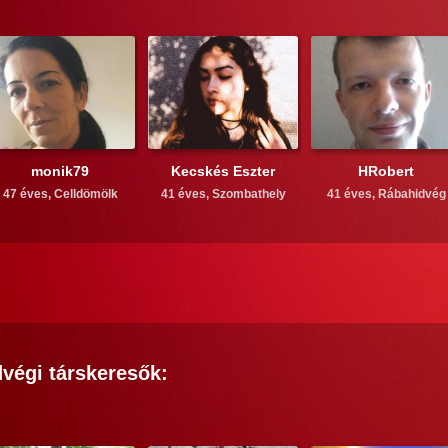
monik79
Kecskés Eszter
HRobert
47 éves,
Celldömölk
41 éves,
Szombathely
41 éves,
Rábahidvég
dvégi
társkeresők: