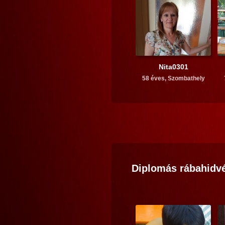
Nita0301
58 éves,
Szombathely
Diplomás
rábahidv