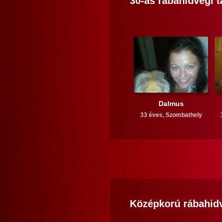
30-as
rábahidvégi
t
Dalmus
33 éves,
Szombathely
Középkorú
rábahid