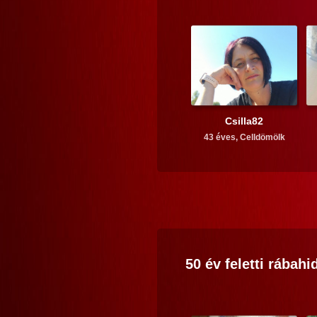
Csilla82
43 éves,
Celldömölk
50 év feletti
rábahi