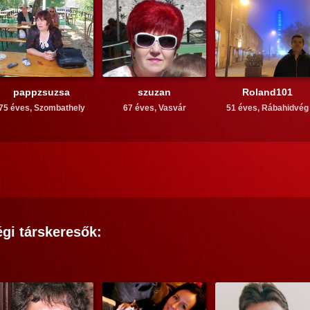
pappzsuzsa
szuzan
Roland101
75 éves,
Szombathely
67 éves,
Vasvár
51 éves,
Rábahidvég
égi
társkeresők: