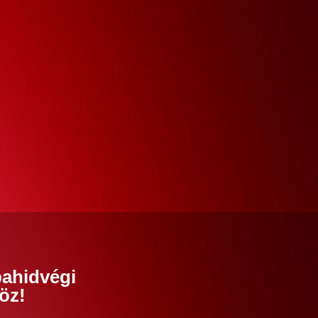
bahidvégi
öz!