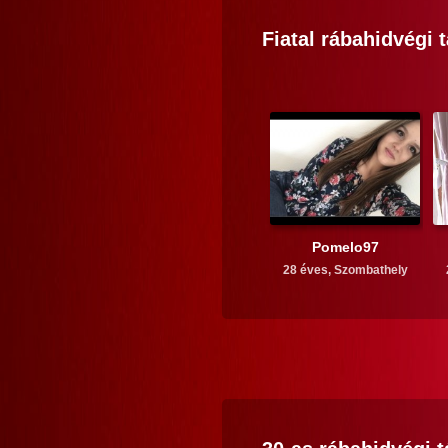
Fiatal
rábahidvégi
t
Pomelo97
28 éves,
Szombathely