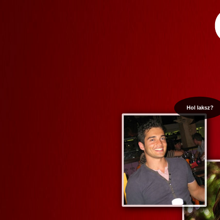
Hol laksz?