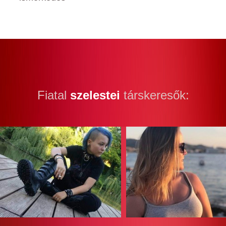
Fiatal
szelestei
társkeresők: