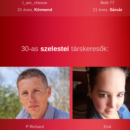
I_am_cheese
Betti 77
21 éves,
Körmend
21 éves,
Sárvár
30-as
szelestei
társkeresők:
P Richard
Eniii