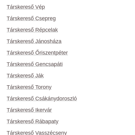
Társkereső Vép
Társkereső Csepreg
Társkereső Répcelak
Társkereső Jánosháza
Társkereső Őriszentpéter
Társkereső Gencsapáti
Társkereső Ják
Társkereső Torony
Társkereső Csákánydoroszló
Társkereső Ikervár
Társkereső Rábapaty
Társkereső Vasszécseny