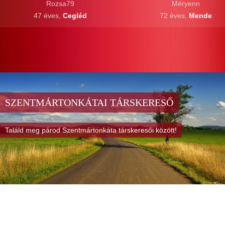
Rozsa79
Méryenn
47 éves,
Cegléd
72 éves,
Mende
SZENTMÁRTONKÁTAI TÁRSKERESŐ
Találd meg párod Szentmártonkáta társkeresői között!