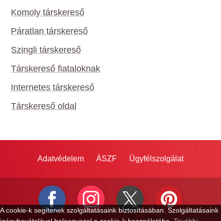
Komoly társkereső
Páratlan társkereső
Szingli társkereső
Társkereső fiataloknak
Internetes társkereső
Társkereső oldal
Adatvédelem
ÁSZF
Ügyfélszolgálat
A cookie-k segítenek szolgáltatásaink biztosításában. Szolgáltatásaink