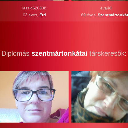
laszlo620808
éva48
63 éves,
Érd
60 éves,
Szentmártonká
Diplomás
szentmártonkátai
társkeresők: