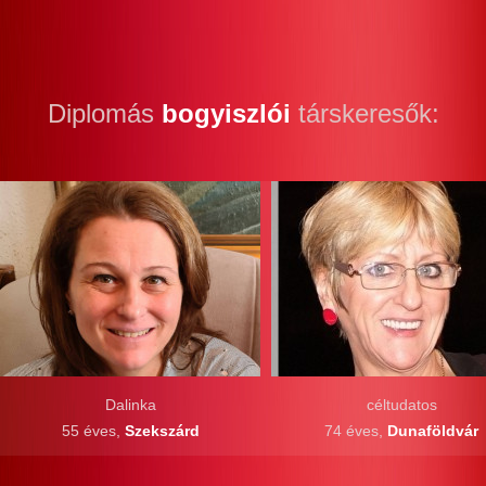
Diplomás
bogyiszlói
társkeresők:
Dalinka
céltudatos
55 éves,
Szekszárd
74 éves,
Dunaföldvár