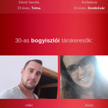
Dávid Sarolta
KisSelena
23 éves,
Tolna
24 éves,
Dombóvár
30-as
bogyiszlói
társkeresők:
rolko
Kicky