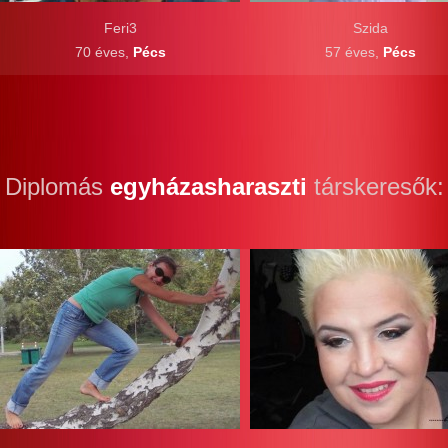
Feri3
Szida
70 éves,
Pécs
57 éves,
Pécs
Diplomás
egyházasharaszti
társkeresők: