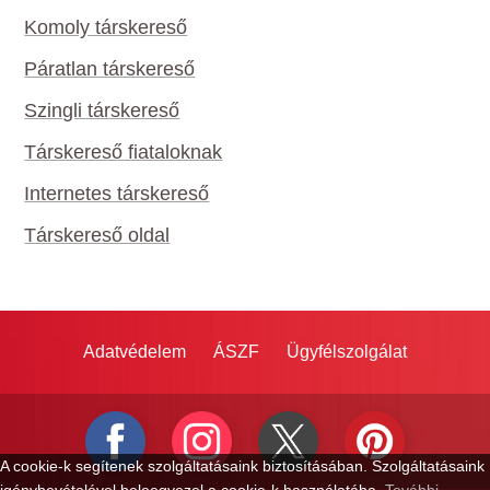
Komoly társkereső
Páratlan társkereső
Szingli társkereső
Társkereső fiataloknak
Internetes társkereső
Társkereső oldal
Adatvédelem
ÁSZF
Ügyfélszolgálat
A cookie-k segítenek szolgáltatásaink biztosításában. Szolgáltatásaink