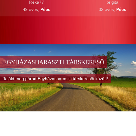
Réka77
brigita
49 éves,
Pécs
32 éves,
Pécs
EGYHÁZASHARASZTI TÁRSKERESŐ
Találd meg párod Egyházasharaszti társkeresői között!