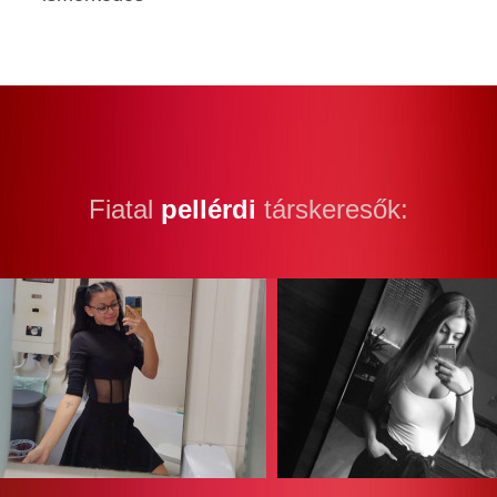
Fiatal
pellérdi
társkeresők: