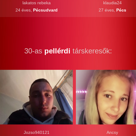
lakatos rebeka
klaudia24
24 éves,
Pécsudvard
27 éves,
Pécs
30-as
pellérdi
társkeresők:
Jozso940121
Ancsy