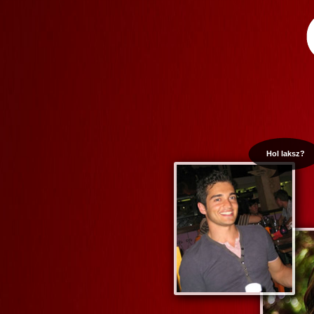
Hol laksz?