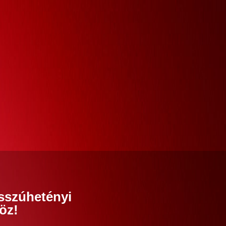
sszúhetényi
öz!