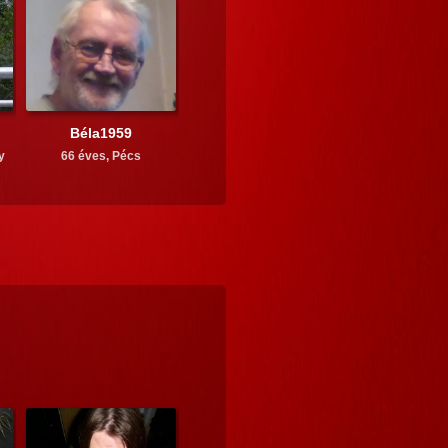
Béla1959
y
66 éves,
Pécs