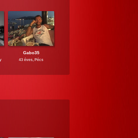
Gabo35
y
43 éves,
Pécs