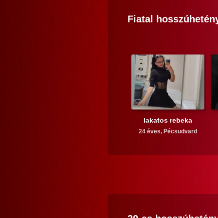
Fiatal
hosszúhetén
lakatos rebeka
24 éves,
Pécsudvard