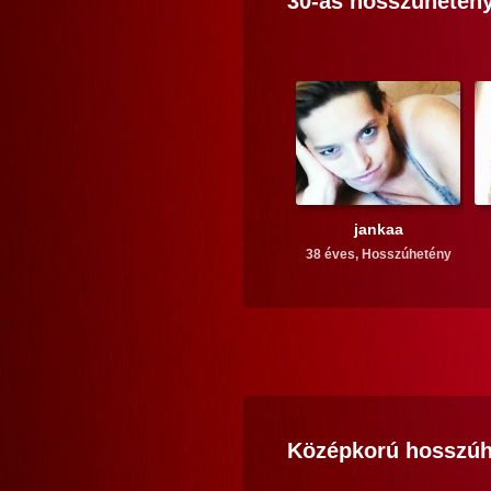
30-as
hosszúhetény
jankaa
38 éves,
Hosszúhetény
Középkorú
hosszúh