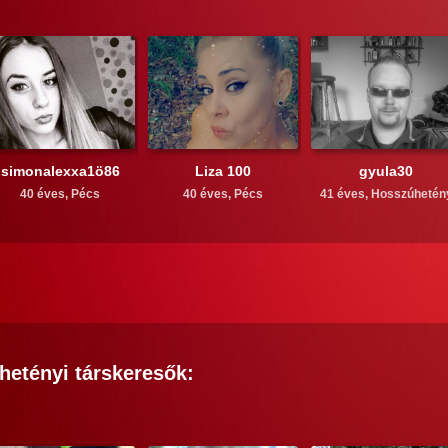
simonalexxa1ö86
Liza 100
gyula30
40 éves,
Pécs
40 éves,
Pécs
41 éves,
Hosszúhetén
hetényi
társkeresők: