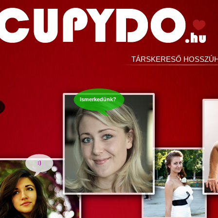
TÁRSKERESŐ HOSSZÚ
Ismerkedünk?
:)