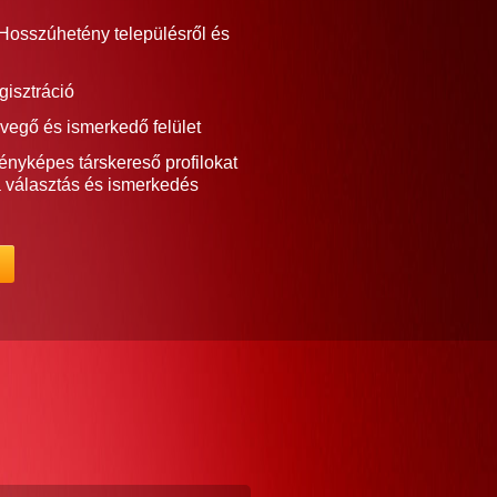
Hosszúhetény településről és
gisztráció
vegő és ismerkedő felület
ényképes társkereső profilokat
a választás és ismerkedés