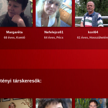
Margaréta
Nefelejcs61
kori64
68 éves,
Komló
64 éves,
Pécs
61 éves,
Hosszúhetén
tényi
társkeresők: