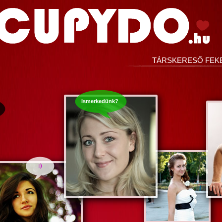
TÁRSKERESŐ FEK
Ismerkedünk?
:)