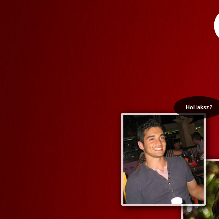
Hol laksz?