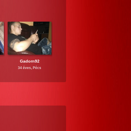
Gadorn92
34 éves,
Pécs