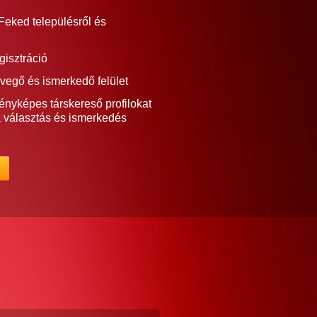
Feked településről és
gisztráció
vegő és ismerkedő felület
ényképes társkereső profilokat
a választás és ismerkedés