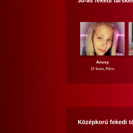
30-as
fekedi
társke
Ancsy
37 éves,
Pécs
Középkorú
fekedi
t