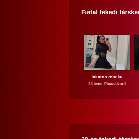
Fiatal
fekedi
társke
lakatos rebeka
24 éves,
Pécsudvard