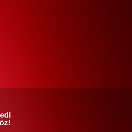
edi
öz!