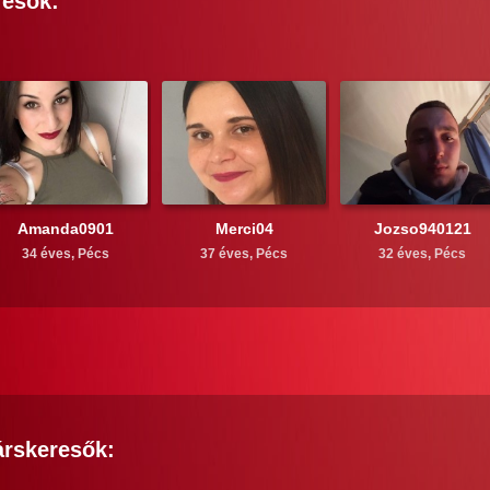
resők:
Amanda0901
Merci04
Jozso940121
34 éves,
Pécs
37 éves,
Pécs
32 éves,
Pécs
árskeresők: