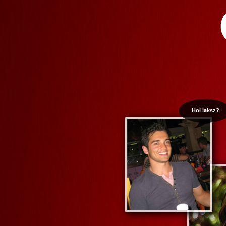
Hol laksz?