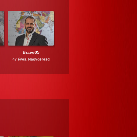
Brave05
y
47 éves,
Nagygeresd