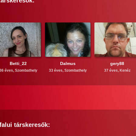
árskeresők:
Betti_22
Dalmus
gery88
36 éves,
Szombathely
33 éves,
Szombathely
37 éves,
Kenéz
falui
társkeresők: