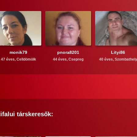
monik79
pnora8201
Lityi86
47 éves,
Celldömölk
44 éves,
Csepreg
40 éves,
Szombathel
ifalui
társkeresők: