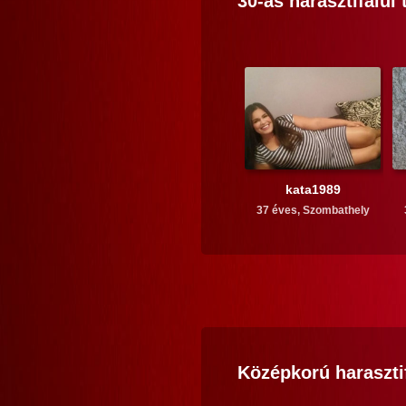
30-as
harasztifalui
t
kata1989
37 éves,
Szombathely
Középkorú
haraszti