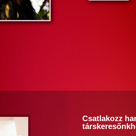
Csatlakozz har
társkeresőnkh