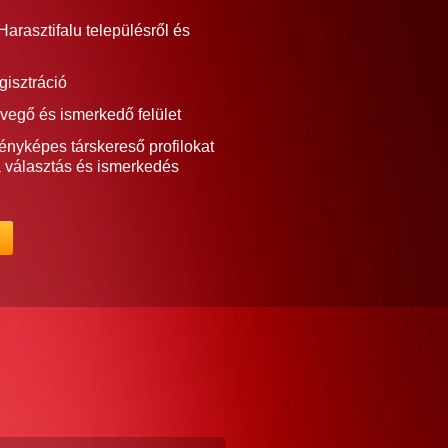
arasztifalu településről és
gisztráció
vegő és ismerkedő felület
ényképes társkereső profilokat
a választás és ismerkedés