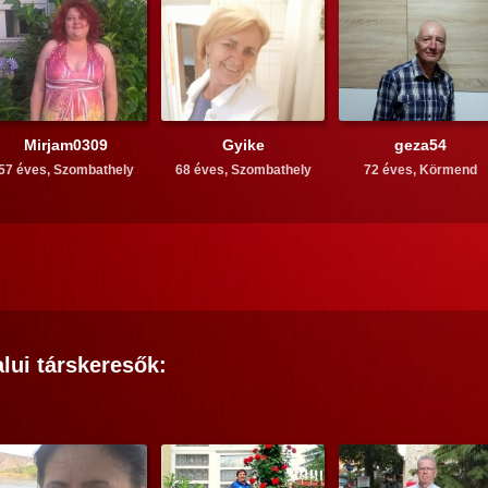
Mirjam0309
Gyike
geza54
57 éves,
Szombathely
68 éves,
Szombathely
72 éves,
Körmend
alui
társkeresők: