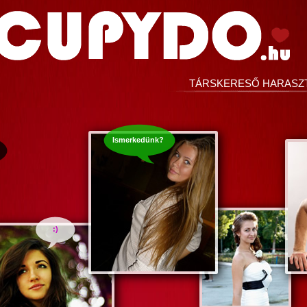
TÁRSKERESŐ HARASZT
Ismerkedünk?
:)