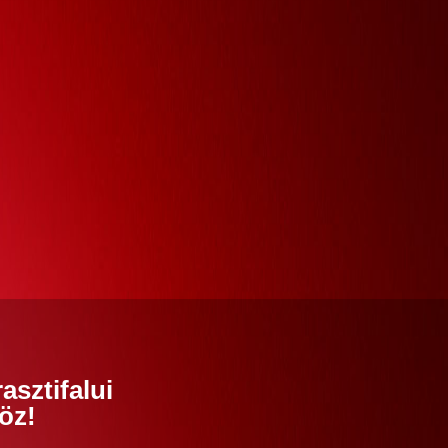
asztifalui
öz!