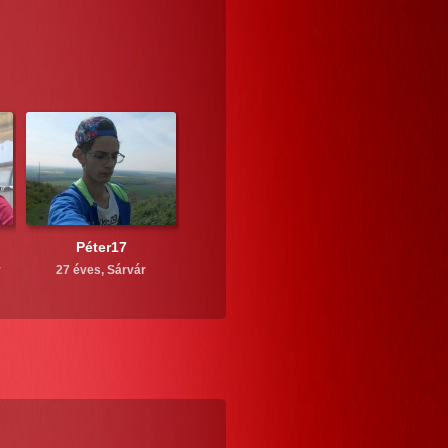
Péter17
y
27 éves,
Sárvár