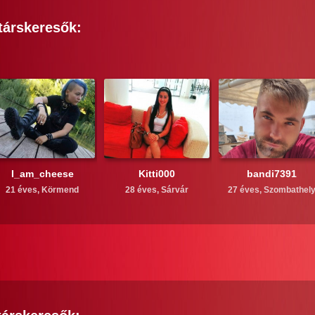
társkeresők:
I_am_cheese
Kitti000
bandi7391
21 éves,
Körmend
28 éves,
Sárvár
27 éves,
Szombathel