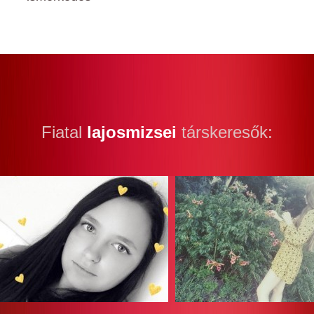
Fiatal
lajosmizsei
társkeresők: