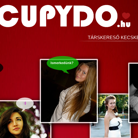
TÁRSKERESŐ KECSK
Ismerkedünk?
:)