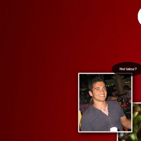
Hol laksz?