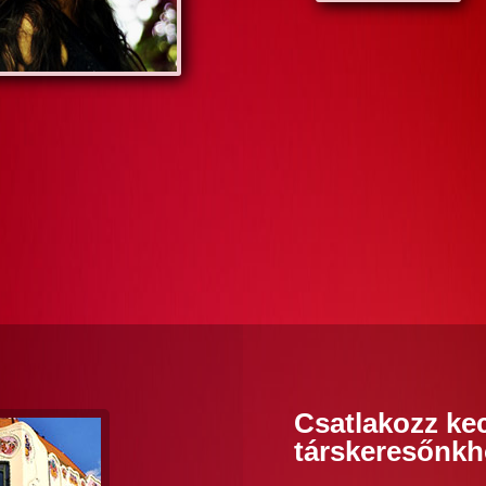
Csatlakozz ke
társkeresőnkh