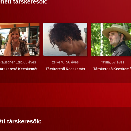
méti
társkeresők:
Rauscher Edit, 65 éves
zsike70, 56 éves
fatilla, 57 éves
árskereső
Kecskemét
Társkereső
Kecskemét
Társkereső
Kecskemé
ti
társkeresők: