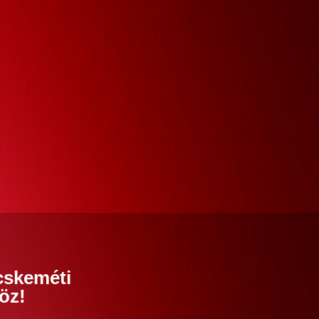
cskeméti
öz!