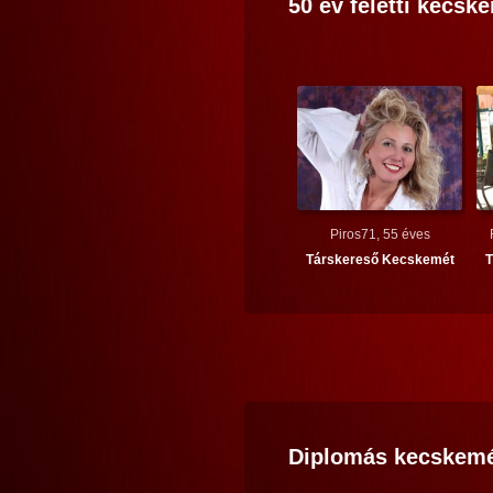
50 év feletti
kecske
Piros71, 55 éves
Társkereső
Kecskemét
T
Diplomás
kecskemé