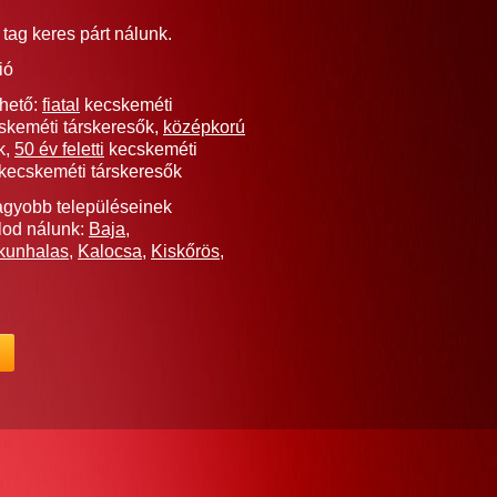
tag keres párt nálunk.
ió
rhető:
fiatal
kecskeméti
keméti társkeresők,
középkorú
k,
50 év feletti
kecskeméti
kecskeméti társkeresők
gyobb településeinek
álod nálunk:
Baja
,
kunhalas
,
Kalocsa
,
Kiskőrös
,