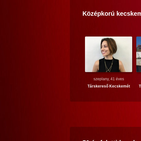
Középkorú
kecskem
szeplany, 41 éves
Társkereső
Kecskemét
T