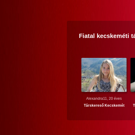
Fiatal
kecskeméti
t
Alexandra11, 20 éves
Társkereső
Kecskemét
T