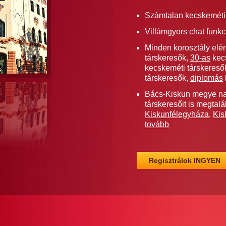
Számtalan kecskeméti 
Villámgyors chat funkc
Minden korosztály elé
társkeresők,
30-as
kecs
kecskeméti társkereső
társkeresők,
diplomás
Bács-Kiskun megye na
társkeresőit is megtal
Kiskunfélegyháza
,
Kis
tovább
Regisztrálok INGYEN