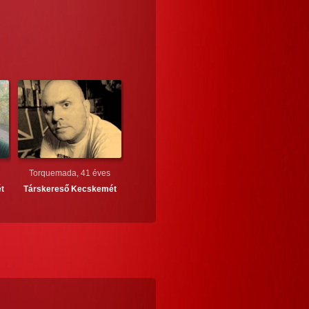
Torquemada, 41 éves
t
Társkereső
Kecskemét