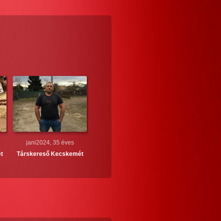
jani2024, 35 éves
t
Társkereső
Kecskemét