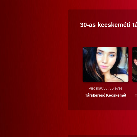
30-as
kecskeméti
tá
Piroska058, 36 éves
Társkereső
Kecskemét
T