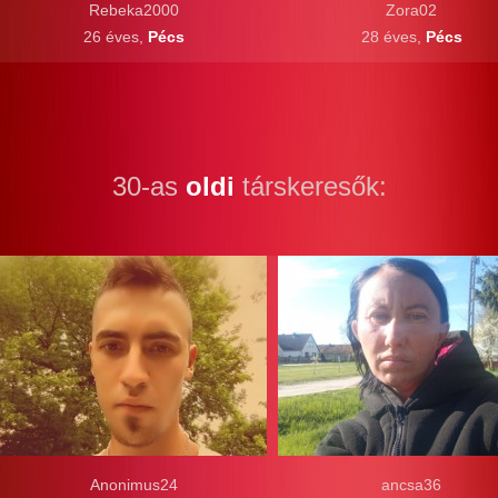
Rebeka2000
Zora02
26 éves,
Pécs
28 éves,
Pécs
30-as
oldi
társkeresők:
Anonimus24
ancsa36