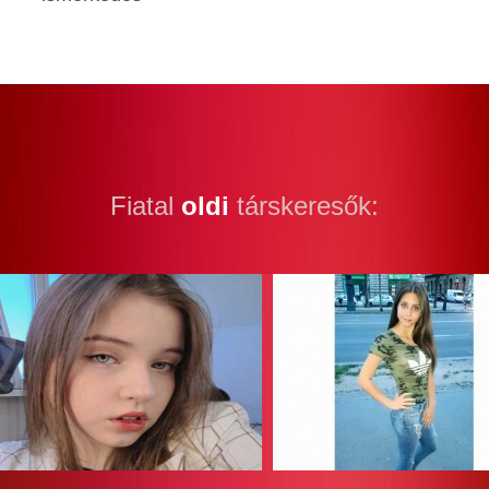
Fiatal
oldi
társkeresők: