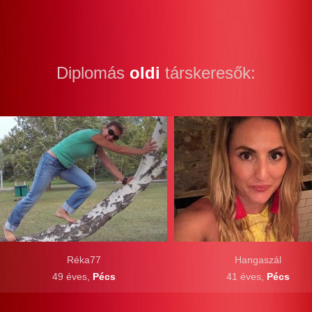
Diplomás
oldi
társkeresők:
Réka77
Hangaszál
49 éves,
Pécs
41 éves,
Pécs