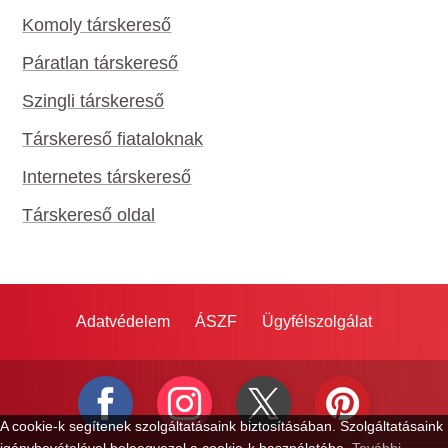
Komoly társkereső
Páratlan társkereső
Szingli társkereső
Társkereső fiataloknak
Internetes társkereső
Társkereső oldal
Adatvédelem
ÁSZF
Ügyfélszolgálat
A cookie-k segítenek szolgáltatásaink biztosításában. Szolgáltatásaink