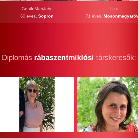
GentleManJohn
Ilcsi
60 éves,
Sopron
71 éves,
Mosonmagyaróv
Diplomás
rábaszentmiklósi
társkeresők: