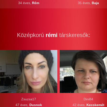
34 éves,
Rém
35 éves,
Baja
Középkorú
rémi
társkeresők:
Zsuzsa17
Dini84
47 éves,
Dusnok
42 éves,
Kecskemét