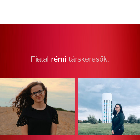
Fiatal
rémi
társkeresők: