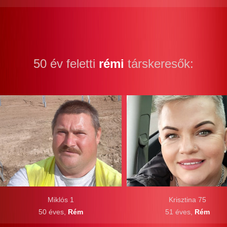
50 év feletti
rémi
társkeresők:
Miklós 1
Krisztina 75
50 éves,
Rém
51 éves,
Rém