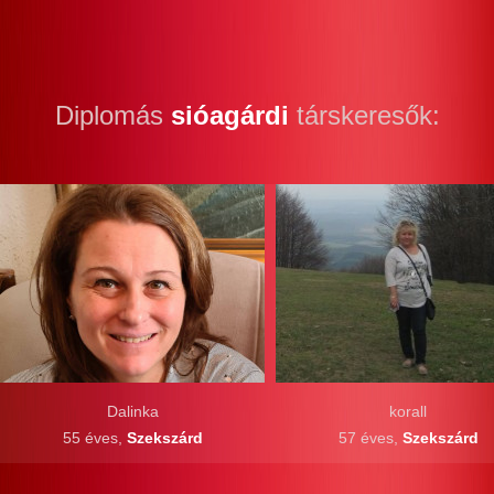
Diplomás
sióagárdi
társkeresők:
Dalinka
korall
55 éves,
Szekszárd
57 éves,
Szekszárd