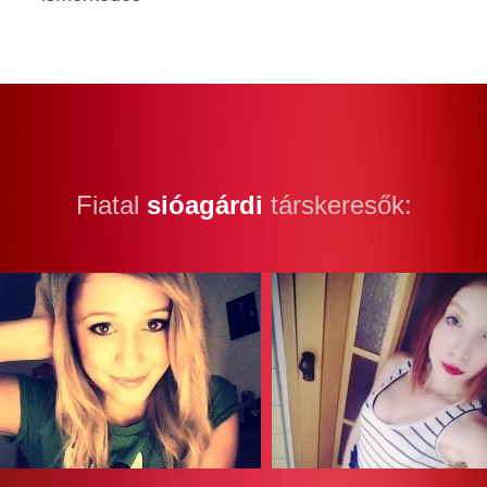
Fiatal
sióagárdi
társkeresők: