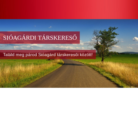
SIÓAGÁRDI TÁRSKERESŐ
Találd meg párod Sióagárd társkeresői között!